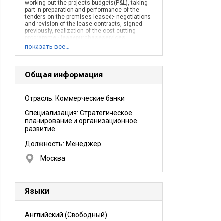
working-out the projects budgets(P&L), taking
part in preparation and performance of the
tenders on the premises leased;• negotiations
and revision of the lease contracts, signed
previously, realization of the cost-cutting
programme;• leasepurchaseservices
agreements due diligence, deals finalizing
показать все…
control• co-operating with the insurance
companies;• work on the region network
development (St.Petersburg, Samara, Rostov-
on-Don,Volgograd);
Общая информация
Описание деятельности компании:
Banking services
Отрасль: Коммерческие банки
Специализация: Стратегическое
планирование и организационное
развитие
Должность:
Менеджер
Москва
Языки
Английский
(Свободный)