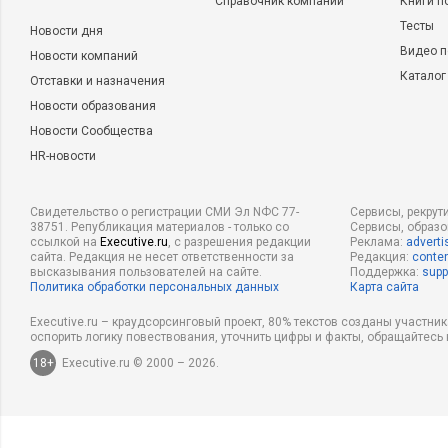
Справочник компаний
Книги п
Тесты
Новости дня
Видео п
Новости компаний
Каталог
Отставки и назначения
Новости образования
Новости Сообщества
HR-новости
Свидетельство о регистрации СМИ Эл NФС 77-
Сервисы, рекрут
38751. Републикация материалов - только со
Сервисы, образ
ссылкой на
Executive.ru
, с разрешения редакции
Реклама:
adverti
сайта. Редакция не несет ответственности за
Редакция:
conten
высказывания пользователей на сайте.
Поддержка:
supp
Политика обработки персональных данных
Карта сайта
Executive.ru – краудсорсинговый проект, 80% текстов созданы участни
оспорить логику повествования, уточнить цифры и факты, обращайтесь 
18+
Executive.ru © 2000 – 2026.