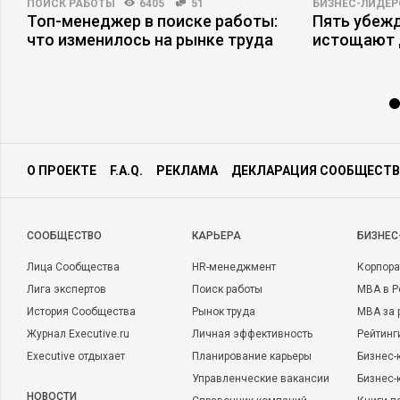
ПОИСК РАБОТЫ
6405
51
БИЗНЕС-ЛИДЕР
Топ-менеджер в поиске работы:
Пять убеж
что изменилось на рынке труда
истощают 
О ПРОЕКТЕ
F.A.Q.
РЕКЛАМА
ДЕКЛАРАЦИЯ СООБЩЕСТВ
CООБЩЕСТВО
КАРЬЕРА
БИЗНЕС
Лица Сообщества
HR-менеджмент
Корпора
Лига экспертов
Поиск работы
MBA в Р
История Сообщества
Рынок труда
MBA за 
Журнал Executive.ru
Личная эффективность
Рейтинг
Executive отдыхает
Планирование карьеры
Бизнес-
Управленческие вакансии
Бизнес-
НОВОСТИ