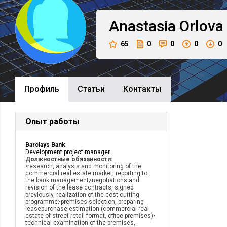
Anastasia
Orlova
65
0
0
0
0
Профиль
Cтатьи
Контакты
Опыт работы
Barclays Bank
Development project manager
Должностные обязанности:
•research, analysis and monitoring of the
commercial real estate market, reporting to
the bank management;•negotiations and
revision of the lease contracts, signed
previously, realization of the cost-cutting
programme;•premises selection, preparing
leasepurchase estimation (commercial real
estate of street-retail format, office premises)•
technical examination of the premises,