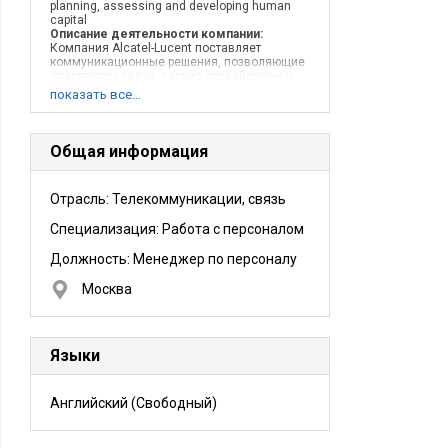
planning, assessing and developing human
capital
Описание деятельности компании:
Компания Alcatel-Lucent поставляет
коммуникационные решения, позволяющие
операторам связи, сервис-провайдерам и
предприятиям предоставлять услуги,
показать все…
связанные с передачей голоса, данных и
видео, для своих заказчиков и сотрудников
Общая информация
Отрасль: Телекоммуникации, связь
Специализация: Работа с персоналом
Должность:
Менеджер по персоналу
Москва
Языки
Английский
(Свободный)