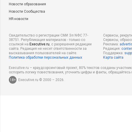
Новости образования
Новости Сообщества
HR-новости
Свидетельство о регистрации СМИ Эл NФС 77-
Сервисы, рекрут
38751. Републикация материалов - только со
Сервисы, образ
ссылкой на
Executive.ru
, с разрешения редакции
Реклама:
adverti
сайта. Редакция не несет ответственности за
Редакция:
conten
высказывания пользователей на сайте.
Поддержка:
supp
Политика обработки персональных данных
Карта сайта
Executive.ru – краудсорсинговый проект, 80% текстов созданы участни
оспорить логику повествования, уточнить цифры и факты, обращайтесь 
18+
Executive.ru © 2000 – 2026.