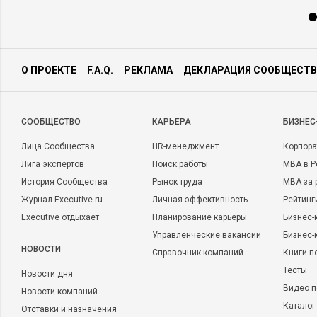
О ПРОЕКТЕ
F.A.Q.
РЕКЛАМА
ДЕКЛАРАЦИЯ СООБЩЕСТВ
CООБЩЕСТВО
КАРЬЕРА
БИЗНЕС
Лица Сообщества
HR-менеджмент
Корпора
Лига экспертов
Поиск работы
MBA в Р
История Сообщества
Рынок труда
MBA за 
Журнал Executive.ru
Личная эффективность
Рейтинг
Executive отдыхает
Планирование карьеры
Бизнес-
Управленческие вакансии
Бизнес-
НОВОСТИ
Справочник компаний
Книги п
Тесты
Новости дня
Видео п
Новости компаний
Каталог
Отставки и назначения