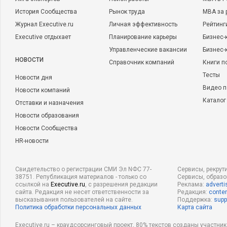
История Сообщества
Рынок труда
MBA за 
Журнал Executive.ru
Личная эффективность
Рейтинг
Executive отдыхает
Планирование карьеры
Бизнес-
Управленческие вакансии
Бизнес-
НОВОСТИ
Справочник компаний
Книги п
Тесты
Новости дня
Видео п
Новости компаний
Каталог
Отставки и назначения
Новости образования
Новости Сообщества
HR-новости
Свидетельство о регистрации СМИ Эл NФС 77-
Сервисы, рекрут
38751. Републикация материалов - только со
Сервисы, образ
ссылкой на
Executive.ru
, с разрешения редакции
Реклама:
adverti
сайта. Редакция не несет ответственности за
Редакция:
conten
высказывания пользователей на сайте.
Поддержка:
supp
Политика обработки персональных данных
Карта сайта
Executive.ru – краудсорсинговый проект, 80% текстов созданы участни