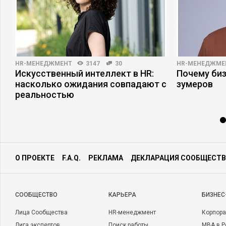
HR-МЕНЕДЖМЕНТ
3147
30
HR-МЕНЕДЖМЕ
Искусственный интеллект в HR:
Почему би
насколько ожидания совпадают с
зумеров
реальностью
О ПРОЕКТЕ
F.A.Q.
РЕКЛАМА
ДЕКЛАРАЦИЯ СООБЩЕСТВ
CООБЩЕСТВО
КАРЬЕРА
БИЗНЕС
Лица Сообщества
HR-менеджмент
Корпора
Лига экспертов
Поиск работы
MBA в Р