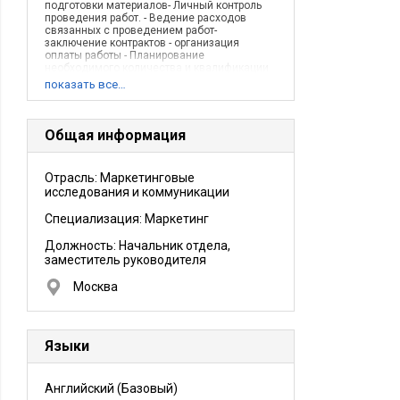
подготовки материалов- Личный контроль
проведения работ. - Ведение расходов
связанных с проведением работ-
заключение контрактов - организация
оплаты работы - Планирование
необходимого количества и квалификации
персонала- визирование документов в
показать все…
рамках своей компетенции- ведение общей
документации- организацияконтроль работы
Call центра
Описание деятельности компании:
Общая информация
Компания IRG основана в США и
предоставляет своим клиентам полный
спектр услуг в области маркетинговых
Отрасль: Маркетинговые
исследований и консалтинга.
исследования и коммуникации
Специализация: Маркетинг
Должность:
Начальник отдела,
заместитель руководителя
Москва
Языки
Английский
(Базовый)