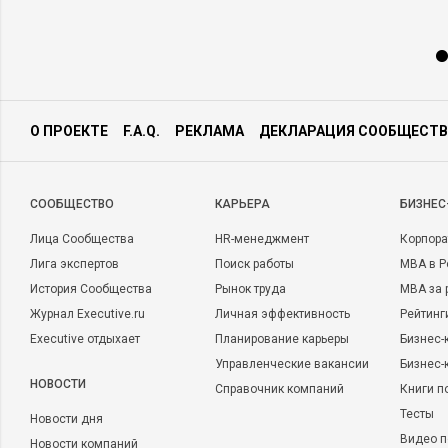
О ПРОЕКТЕ
F.A.Q.
РЕКЛАМА
ДЕКЛАРАЦИЯ СООБЩЕСТВ
CООБЩЕСТВО
КАРЬЕРА
БИЗНЕС
Лица Сообщества
HR-менеджмент
Корпора
Лига экспертов
Поиск работы
MBA в Р
История Сообщества
Рынок труда
MBA за 
Журнал Executive.ru
Личная эффективность
Рейтинг
Executive отдыхает
Планирование карьеры
Бизнес-
Управленческие вакансии
Бизнес-
НОВОСТИ
Справочник компаний
Книги п
Тесты
Новости дня
Видео п
Новости компаний