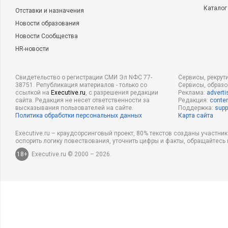
Каталог
Отставки и назначения
Новости образования
Новости Сообщества
HR-новости
Свидетельство о регистрации СМИ Эл NФС 77-
Сервисы, рекрут
38751. Републикация материалов - только со
Сервисы, образ
ссылкой на
Executive.ru
, с разрешения редакции
Реклама:
adverti
сайта. Редакция не несет ответственности за
Редакция:
conten
высказывания пользователей на сайте.
Поддержка:
supp
Политика обработки персональных данных
Карта сайта
Executive.ru – краудсорсинговый проект, 80% текстов созданы участни
оспорить логику повествования, уточнить цифры и факты, обращайтесь 
18+
Executive.ru © 2000 – 2026.