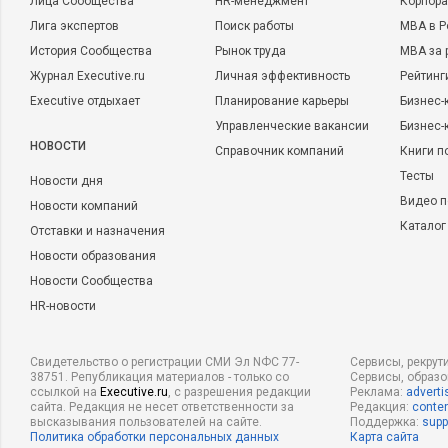
Лица Сообщества
HR-менеджмент
Корпора
Лига экспертов
Поиск работы
MBA в Р
История Сообщества
Рынок труда
MBA за 
Журнал Executive.ru
Личная эффективность
Рейтинг
Executive отдыхает
Планирование карьеры
Бизнес-
Управленческие вакансии
Бизнес-
НОВОСТИ
Справочник компаний
Книги п
Тесты
Новости дня
Видео п
Новости компаний
Каталог
Отставки и назначения
Новости образования
Новости Сообщества
HR-новости
Свидетельство о регистрации СМИ Эл NФС 77-
Сервисы, рекрут
38751. Републикация материалов - только со
Сервисы, образ
ссылкой на
Executive.ru
, с разрешения редакции
Реклама:
adverti
сайта. Редакция не несет ответственности за
Редакция:
conten
высказывания пользователей на сайте.
Поддержка:
supp
Политика обработки персональных данных
Карта сайта