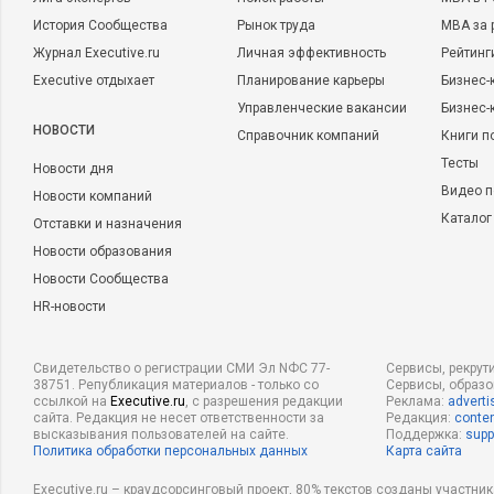
История Сообщества
Рынок труда
MBA за 
Журнал Executive.ru
Личная эффективность
Рейтинг
Executive отдыхает
Планирование карьеры
Бизнес-
Управленческие вакансии
Бизнес-
НОВОСТИ
Справочник компаний
Книги п
Тесты
Новости дня
Видео п
Новости компаний
Каталог
Отставки и назначения
Новости образования
Новости Сообщества
HR-новости
Свидетельство о регистрации СМИ Эл NФС 77-
Сервисы, рекрут
38751. Републикация материалов - только со
Сервисы, образ
ссылкой на
Executive.ru
, с разрешения редакции
Реклама:
adverti
сайта. Редакция не несет ответственности за
Редакция:
conten
высказывания пользователей на сайте.
Поддержка:
supp
Политика обработки персональных данных
Карта сайта
Executive.ru – краудсорсинговый проект, 80% текстов созданы участни