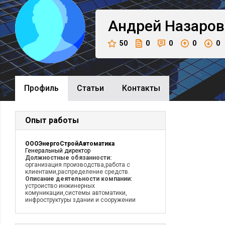
Андрей
Назаров
50
0
0
0
0
Профиль
Cтатьи
Контакты
Опыт работы
ОООЭнергоСтройАвтоматика
Генеральный директор
Должностные обязанности:
организация производства,работа с
клиентами,распределение средств.
Описание деятельности компании:
устроиство инжинерных
комуникации,системы автоматики,
инфроструктуры здании и сооружении