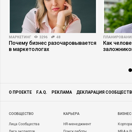
МАРКЕТИНГ
3296
48
ПЛАНИРОВАНИ
Почему бизнес разочаровывается
Как челове
в маркетологах
заложнико
О ПРОЕКТЕ
F.A.Q.
РЕКЛАМА
ДЕКЛАРАЦИЯ СООБЩЕСТВ
CООБЩЕСТВО
КАРЬЕРА
БИЗНЕС
Лица Сообщества
HR-менеджмент
Корпора
Лига экспертов
Поиск работы
MBA в Р