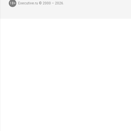
18+
Executive.ru © 2000 – 2026.