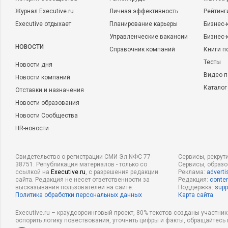
Журнал Executive.ru
Личная эффективность
Рейтинг
Executive отдыхает
Планирование карьеры
Бизнес-
Управленческие вакансии
Бизнес-
НОВОСТИ
Справочник компаний
Книги п
Тесты
Новости дня
Видео п
Новости компаний
Каталог
Отставки и назначения
Новости образования
Новости Сообщества
HR-новости
Свидетельство о регистрации СМИ Эл NФС 77-
Сервисы, рекрут
38751. Републикация материалов - только со
Сервисы, образ
ссылкой на
Executive.ru
, с разрешения редакции
Реклама:
adverti
сайта. Редакция не несет ответственности за
Редакция:
conten
высказывания пользователей на сайте.
Поддержка:
supp
Политика обработки персональных данных
Карта сайта
Executive.ru – краудсорсинговый проект, 80% текстов созданы участни
оспорить логику повествования, уточнить цифры и факты, обращайтесь 