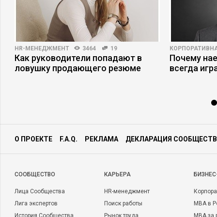
HR-МЕНЕДЖМЕНТ
3464
19
КОРПОРАТИВНА
Как руководители попадают в
Почему на
ловушку продающего резюме
всегда игр
О ПРОЕКТЕ
F.A.Q.
РЕКЛАМА
ДЕКЛАРАЦИЯ СООБЩЕСТВ
CООБЩЕСТВО
КАРЬЕРА
БИЗНЕС
Лица Сообщества
HR-менеджмент
Корпора
Лига экспертов
Поиск работы
MBA в Р
История Сообщества
Рынок труда
MBA за 