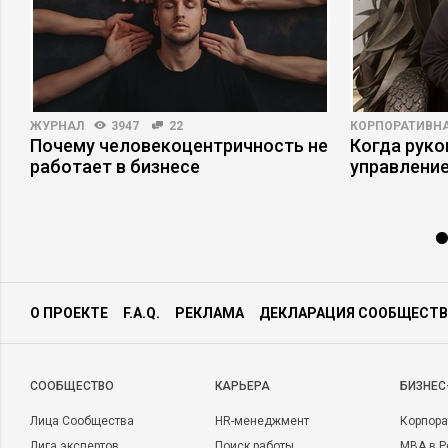
ЖУРНАЛ
3947
22
КОРПОРАТИВНА
Почему человекоцентричность не
Когда рук
работает в бизнесе
управлени
О ПРОЕКТЕ
F.A.Q.
РЕКЛАМА
ДЕКЛАРАЦИЯ СООБЩЕСТВ
CООБЩЕСТВО
КАРЬЕРА
БИЗНЕС
Лица Сообщества
HR-менеджмент
Корпора
Лига экспертов
Поиск работы
MBA в Р