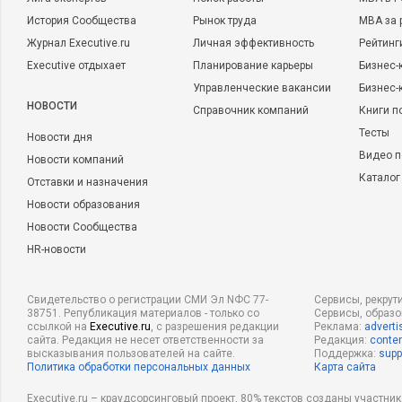
История Сообщества
Рынок труда
MBA за 
Журнал Executive.ru
Личная эффективность
Рейтинг
Executive отдыхает
Планирование карьеры
Бизнес-
Управленческие вакансии
Бизнес-
НОВОСТИ
Справочник компаний
Книги п
Тесты
Новости дня
Видео п
Новости компаний
Каталог
Отставки и назначения
Новости образования
Новости Сообщества
HR-новости
Свидетельство о регистрации СМИ Эл NФС 77-
Сервисы, рекрут
38751. Републикация материалов - только со
Сервисы, образ
ссылкой на
Executive.ru
, с разрешения редакции
Реклама:
adverti
сайта. Редакция не несет ответственности за
Редакция:
conten
высказывания пользователей на сайте.
Поддержка:
supp
Политика обработки персональных данных
Карта сайта
Executive.ru – краудсорсинговый проект, 80% текстов созданы участни