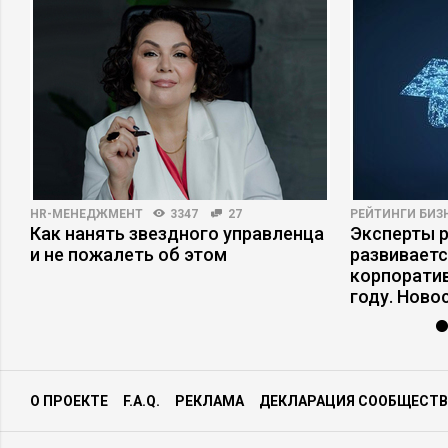
HR-МЕНЕДЖМЕНТ
3347
27
РЕЙТИНГИ БИЗ
Как нанять звездного управленца
Эксперты р
и не пожалеть об этом
развивает
корпоратив
году. Ново
О ПРОЕКТЕ
F.A.Q.
РЕКЛАМА
ДЕКЛАРАЦИЯ СООБЩЕСТВ