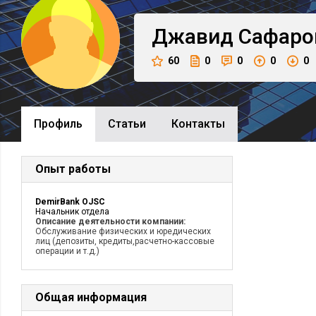
Джавид
Сафаро
60
0
0
0
0
Профиль
Cтатьи
Контакты
Опыт работы
DemirBank OJSC
Начальник отдела
Описание деятельности компании:
Обслуживание физических и юредических
лиц (депозиты, кредиты,расчетно-кассовые
операции и т.д.)
Общая информация