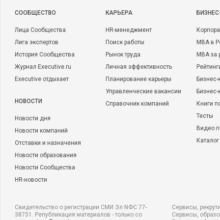
CООБЩЕСТВО
КАРЬЕРА
БИЗНЕС
Лица Сообщества
HR-менеджмент
Корпора
Лига экспертов
Поиск работы
MBA в Р
История Сообщества
Рынок труда
MBA за 
Журнал Executive.ru
Личная эффективность
Рейтинг
Executive отдыхает
Планирование карьеры
Бизнес-
Управленческие вакансии
Бизнес-
НОВОСТИ
Справочник компаний
Книги п
Тесты
Новости дня
Видео п
Новости компаний
Каталог
Отставки и назначения
Новости образования
Новости Сообщества
HR-новости
Свидетельство о регистрации СМИ Эл NФС 77-
Сервисы, рекрут
38751. Републикация материалов - только со
Сервисы, образ