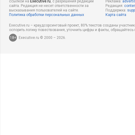
ссылкой на
Executive.ru
, с разрешения редакции
Реклама:
adverti
сайта. Редакция не несет ответственности за
Редакция:
conten
высказывания пользователей на сайте.
Поддержка:
supp
Политика обработки персональных данных
Карта сайта
Executive.ru – краудсорсинговый проект, 80% текстов созданы участни
оспорить логику повествования, уточнить цифры и факты, обращайтесь 
18+
Executive.ru © 2000 – 2026.