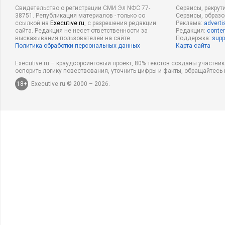
Свидетельство о регистрации СМИ Эл NФС 77-
Сервисы, рекрут
38751. Републикация материалов - только со
Сервисы, образ
ссылкой на
Executive.ru
, с разрешения редакции
Реклама:
adverti
сайта. Редакция не несет ответственности за
Редакция:
conten
высказывания пользователей на сайте.
Поддержка:
supp
Политика обработки персональных данных
Карта сайта
Executive.ru – краудсорсинговый проект, 80% текстов созданы участни
оспорить логику повествования, уточнить цифры и факты, обращайтесь 
18+
Executive.ru © 2000 – 2026.