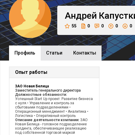
Андрей
Капустк
55
0
0
0
0
Профиль
Cтатьи
Контакты
Опыт работы
ЗАО Новая Белица
Заместитель генерального директора
Должностные обязанности:
Успешный Start Up проект. Развитие бизнеса
с нуля.• Управление и контроль за
сбытовыми подразделениями •
Операционный менеджмент • Аналитика •
Логистика • Оперативный контроль
Описание деятельности компании:
ЗАО
Новая Белица - головное подразделение
холдинга, обеспечивающее реализацию
под собственной торговой маркой