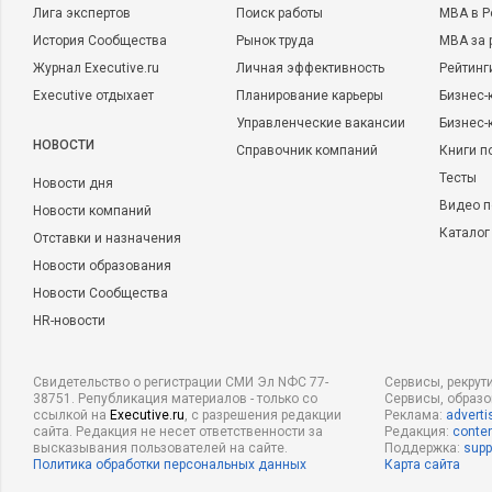
Лига экспертов
Поиск работы
MBA в Р
История Сообщества
Рынок труда
MBA за 
Журнал Executive.ru
Личная эффективность
Рейтинг
Executive отдыхает
Планирование карьеры
Бизнес-
Управленческие вакансии
Бизнес-
НОВОСТИ
Справочник компаний
Книги п
Тесты
Новости дня
Видео п
Новости компаний
Каталог
Отставки и назначения
Новости образования
Новости Сообщества
HR-новости
Свидетельство о регистрации СМИ Эл NФС 77-
Сервисы, рекрут
38751. Републикация материалов - только со
Сервисы, образ
ссылкой на
Executive.ru
, с разрешения редакции
Реклама:
adverti
сайта. Редакция не несет ответственности за
Редакция:
conten
высказывания пользователей на сайте.
Поддержка:
supp
Политика обработки персональных данных
Карта сайта