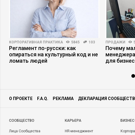
КОРПОРАТИВНАЯ ПРАКТИКА
5845
103
ПРОДАЖИ
Регламент по-русски: как
Почему ма
опираться на культурный код и не
менеджера
ломать людей
для бизнес
О ПРОЕКТЕ
F.A.Q.
РЕКЛАМА
ДЕКЛАРАЦИЯ СООБЩЕСТВ
CООБЩЕСТВО
КАРЬЕРА
БИЗНЕС
Лица Сообщества
HR-менеджмент
Корпора