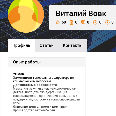
Виталий
Вовк
60
0
0
0
0
Профиль
Cтатьи
Контакты
Опыт работы
УПМЗКТ
Заместитель генерального директора по
коммерческим вопросам
Должностные обязанности:
Маркетинг,закупки,внешнеэкономическая
деятельность,таможня,организация
товародвижения,организация совместных
предприятий,построение товаропроводящей
сети
Описание деятельности компании:
Производство автомобилей