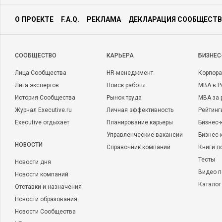
О ПРОЕКТЕ
F.A.Q.
РЕКЛАМА
ДЕКЛАРАЦИЯ СООБЩЕСТВ
CООБЩЕСТВО
КАРЬЕРА
БИЗНЕС
Лица Сообщества
HR-менеджмент
Корпора
Лига экспертов
Поиск работы
MBA в Р
История Сообщества
Рынок труда
MBA за 
Журнал Executive.ru
Личная эффективность
Рейтинг
Executive отдыхает
Планирование карьеры
Бизнес-
Управленческие вакансии
Бизнес-
НОВОСТИ
Справочник компаний
Книги п
Тесты
Новости дня
Видео п
Новости компаний
Каталог
Отставки и назначения
Новости образования
Новости Сообщества