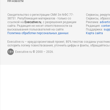
HR-новости
Свидетельство о регистрации СМИ Эл NФС 77-
Сервисы, рекрут
38751. Републикация материалов - только со
Сервисы, образ
ссылкой на
Executive.ru
, с разрешения редакции
Реклама:
adverti
сайта. Редакция не несет ответственности за
Редакция:
conten
высказывания пользователей на сайте.
Поддержка:
supp
Политика обработки персональных данных
Карта сайта
Executive.ru – краудсорсинговый проект, 80% текстов созданы участни
оспорить логику повествования, уточнить цифры и факты, обращайтесь 
18+
Executive.ru © 2000 – 2026.