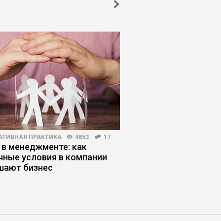
АТИВНАЯ ПРАКТИКА
4853
17
HR-МЕНЕДЖМЕНТ
5655
 в менеджменте: как
ИИ в рекрутинге: где
чные условия в компании
заканчивается эффе
шают бизнес
начинаются риски