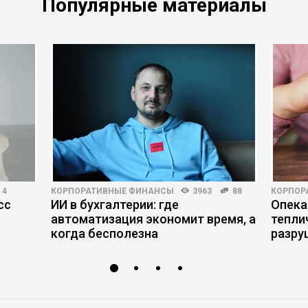
Популярные материалы
ая
4
КОРПОРАТИВНЫЕ ФИНАНСЫ
3963
88
КОРПОР
сс
ИИ в бухгалтерии: где
Опека
автоматизация экономит время, а
тепли
когда бесполезна
разру