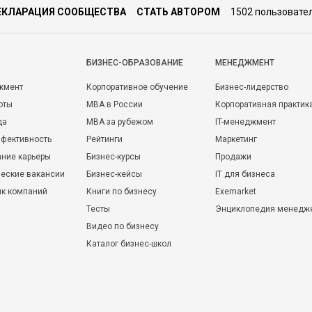
ЕКЛАРАЦИЯ СООБЩЕСТВА
СТАТЬ АВТОРОМ
1502 пользовате
БИЗНЕС-ОБРАЗОВАНИЕ
МЕНЕДЖМЕНТ
жмент
Корпоративное обучение
Бизнес-лидерство
оты
MBA в России
Корпоративная практик
да
MBA за рубежом
IT-менеджмент
фективность
Рейтинги
Маркетинг
ние карьеры
Бизнес-курсы
Продажи
еские вакансии
Бизнес-кейсы
IT для бизнеса
ик компаний
Книги по бизнесу
Exemarket
Тесты
Энциклопедия менедж
Видео по бизнесу
Каталог бизнес-школ