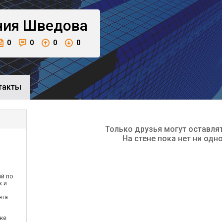
ния
Шведова
0
0
0
0
такты
Только друзья могут оставля
На стене пока нет ни одн
ой по
х и
ета
кже