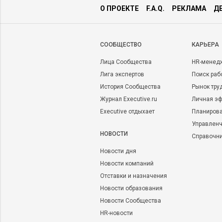
О ПРОЕКТЕ
F.A.Q.
РЕКЛАМА
Д
CООБЩЕСТВО
КАРЬЕРА
Лица Сообщества
HR-менед
Лига экспертов
Поиск раб
История Сообщества
Рынок тру
Журнал Executive.ru
Личная эф
Executive отдыхает
Планирова
Управленч
НОВОСТИ
Справочн
Новости дня
Новости компаний
Отставки и назначения
Новости образования
Новости Сообщества
HR-новости