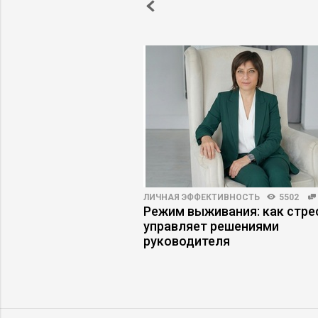
связей с общественностью.
Описание деятельности компании:
Госудорственный Университет - Высш
Школа Экономики
3464
19
ЛИЧНАЯ ЭФФЕКТИВНОСТЬ
5502
тели попадают в
Режим выживания: как стре
дающего резюме
управляет решениями
руководителя