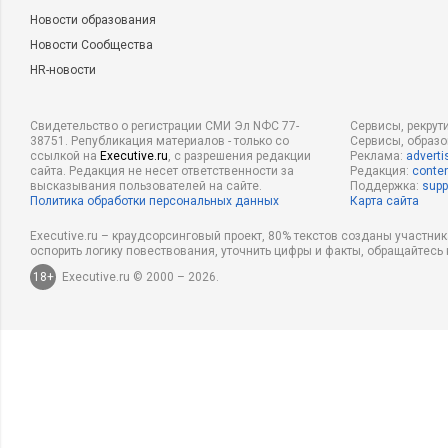
Новости образования
Новости Сообщества
HR-новости
Свидетельство о регистрации СМИ Эл NФС 77-
Сервисы, рекрут
38751. Републикация материалов - только со
Сервисы, образ
ссылкой на
Executive.ru
, с разрешения редакции
Реклама:
adverti
сайта. Редакция не несет ответственности за
Редакция:
conten
высказывания пользователей на сайте.
Поддержка:
supp
Политика обработки персональных данных
Карта сайта
Executive.ru – краудсорсинговый проект, 80% текстов созданы участни
оспорить логику повествования, уточнить цифры и факты, обращайтесь 
18+
Executive.ru © 2000 – 2026.