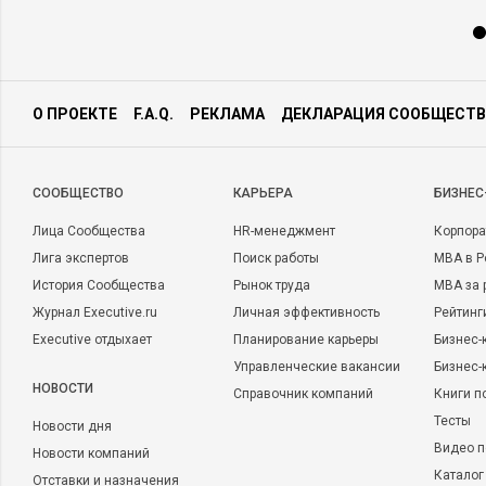
О ПРОЕКТЕ
F.A.Q.
РЕКЛАМА
ДЕКЛАРАЦИЯ СООБЩЕСТВ
CООБЩЕСТВО
КАРЬЕРА
БИЗНЕС
Лица Сообщества
HR-менеджмент
Корпора
Лига экспертов
Поиск работы
MBA в Р
История Сообщества
Рынок труда
MBA за 
Журнал Executive.ru
Личная эффективность
Рейтинг
Executive отдыхает
Планирование карьеры
Бизнес-
Управленческие вакансии
Бизнес-
НОВОСТИ
Справочник компаний
Книги п
Тесты
Новости дня
Видео п
Новости компаний
Каталог
Отставки и назначения