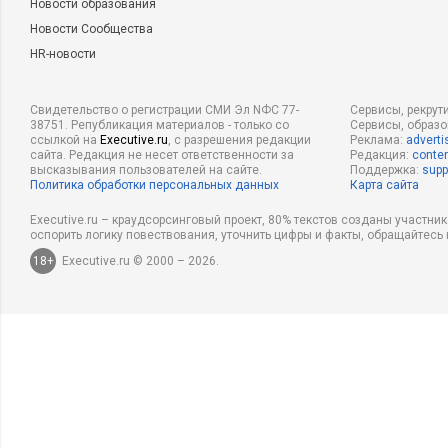
Новости образования
Новости Сообщества
HR-новости
Свидетельство о регистрации СМИ Эл NФС 77-
Сервисы, рекрут
38751. Републикация материалов - только со
Сервисы, образ
ссылкой на
Executive.ru
, с разрешения редакции
Реклама:
adverti
сайта. Редакция не несет ответственности за
Редакция:
conten
высказывания пользователей на сайте.
Поддержка:
supp
Политика обработки персональных данных
Карта сайта
Executive.ru – краудсорсинговый проект, 80% текстов созданы участни
оспорить логику повествования, уточнить цифры и факты, обращайтесь 
18+
Executive.ru © 2000 – 2026.