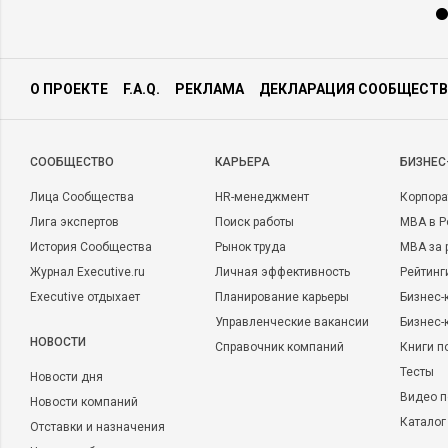
О ПРОЕКТЕ
F.A.Q.
РЕКЛАМА
ДЕКЛАРАЦИЯ СООБЩЕСТВ
CООБЩЕСТВО
КАРЬЕРА
БИЗНЕС
Лица Сообщества
HR-менеджмент
Корпора
Лига экспертов
Поиск работы
MBA в Р
История Сообщества
Рынок труда
MBA за 
Журнал Executive.ru
Личная эффективность
Рейтинг
Executive отдыхает
Планирование карьеры
Бизнес-
Управленческие вакансии
Бизнес-
НОВОСТИ
Справочник компаний
Книги п
Тесты
Новости дня
Видео п
Новости компаний
Каталог
Отставки и назначения