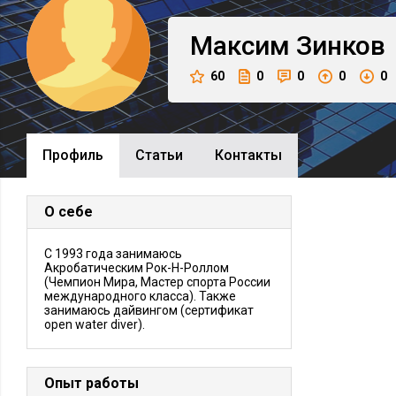
Максим
Зинков
60
0
0
0
0
Профиль
Cтатьи
Контакты
О себе
С 1993 года занимаюсь
Акробатическим Рок-Н-Роллом
(Чемпион Мира, Мастер спорта России
международного класса). Также
занимаюсь дайвингом (сертификат
open water diver).
Опыт работы