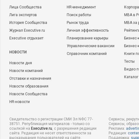
Лица Сообщества
HR-менеджмент
Корпора
Лига экспертов
Поиск работы
MBA в Р
История Сообщества
Рынок труда
MBA за 
Журнал Executive.ru
Личная эффективность
Рейтинг
Executive отдыхает
Планирование карьеры
Бизнес-
Управленческие вакансии
Бизнес-
НОВОСТИ
Справочник компаний
Книги п
Тесты
Новости дня
Видео п
Новости компаний
Каталог
Отставки и назначения
Новости образования
Новости Сообщества
HR-новости
Свидетельство о регистрации СМИ Эл NФС 77-
Сервисы, рекрут
38751. Републикация материалов - только со
Сервисы, образ
ссылкой на
Executive.ru
, с разрешения редакции
Реклама:
adverti
сайта. Редакция не несет ответственности за
Редакция:
conten
высказывания пользователей на сайте.
Поддержка:
supp