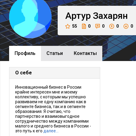
Артур
Захарян
55
0
0
0
0
Профиль
Cтатьи
Контакты
О себе
Инновационный бизнес в России
крайне интересен мне и моему
коллективу, с которым мы успешно
развиваем не одну компанию как в
сегменте бизнеса, так и в сегменте
образования. Я считаю, что
партнерство и взаимовыгодное
сотрудничество между компаниями
малого и среднего бизнеса в России -
это путь к его
далее…