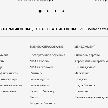
ЕКЛАРАЦИЯ СООБЩЕСТВА
СТАТЬ АВТОРОМ
2189 пользовате
БИЗНЕС-ОБРАЗОВАНИЕ
МЕНЕДЖМЕНТ
жмент
Корпоративное обучение
Бизнес-лидерство
оты
MBA в России
Корпоративная практик
да
MBA за рубежом
IT-менеджмент
фективность
Рейтинги
Маркетинг
ние карьеры
Бизнес-курсы
Продажи
еские вакансии
Бизнес-кейсы
IT для бизнеса
ик компаний
Книги по бизнесу
Exemarket
Тесты
Энциклопедия менедж
Видео по бизнесу