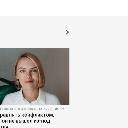
АТИВНАЯ ПРАКТИКА
6299
12
ПЛАНИРОВАНИЕ КАРЬЕРЫ
правлять конфликтом,
Остаться нельзя уйт
 он не вышел из-под
сделать выбор межд
оля
свободным плавани