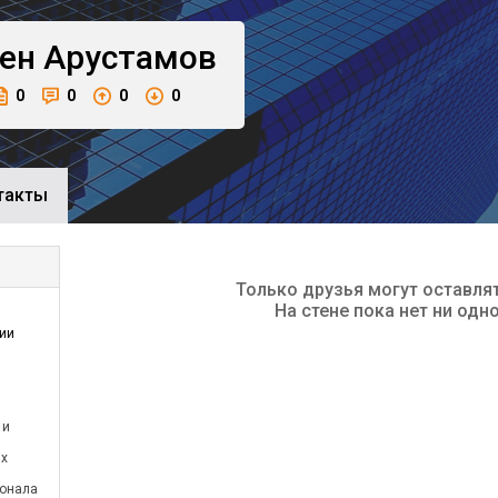
ен
Арустамов
0
0
0
0
такты
Только друзья могут оставля
На стене пока нет ни одн
ции
 и
ых
и
сонала