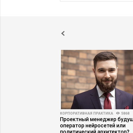
ПРАКТИКА
4995
3
КОРПОРАТИВНАЯ ПРАКТИКА
5868
телю найти время на
Проектный менеджер будущ
ое планирование
оператор нейросетей или
политический архитектор?