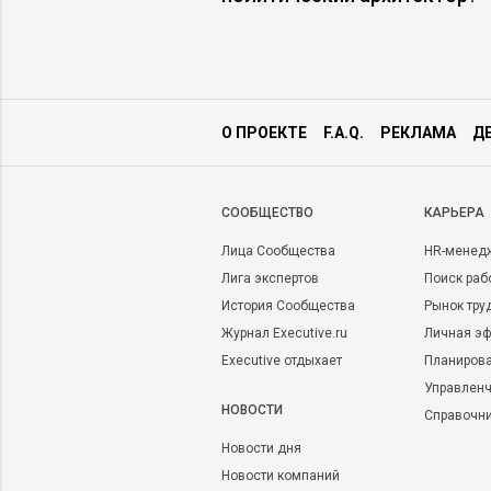
О ПРОЕКТЕ
F.A.Q.
РЕКЛАМА
Д
CООБЩЕСТВО
КАРЬЕРА
Лица Сообщества
HR-менед
Лига экспертов
Поиск раб
История Сообщества
Рынок тру
Журнал Executive.ru
Личная эф
Executive отдыхает
Планирова
Управленч
НОВОСТИ
Справочн
Новости дня
Новости компаний