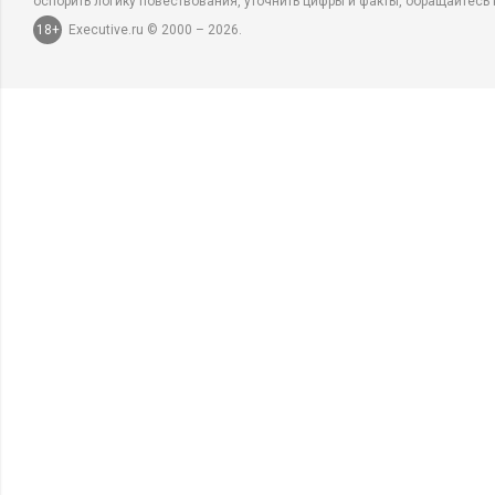
оспорить логику повествования, уточнить цифры и факты, обращайтесь 
18+
Executive.ru © 2000 – 2026.