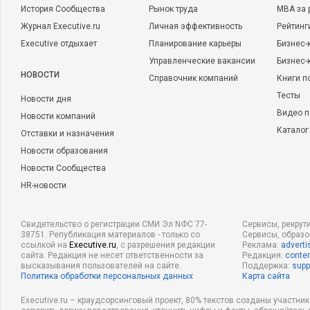
История Сообщества
Рынок труда
MBA за 
Журнал Executive.ru
Личная эффективность
Рейтинг
Executive отдыхает
Планирование карьеры
Бизнес-
Управленческие вакансии
Бизнес-
НОВОСТИ
Справочник компаний
Книги п
Тесты
Новости дня
Видео п
Новости компаний
Каталог
Отставки и назначения
Новости образования
Новости Сообщества
HR-новости
Свидетельство о регистрации СМИ Эл NФС 77-
Сервисы, рекрут
38751. Републикация материалов - только со
Сервисы, образ
ссылкой на
Executive.ru
, с разрешения редакции
Реклама:
adverti
сайта. Редакция не несет ответственности за
Редакция:
conten
высказывания пользователей на сайте.
Поддержка:
supp
Политика обработки персональных данных
Карта сайта
Executive.ru – краудсорсинговый проект, 80% текстов созданы участни