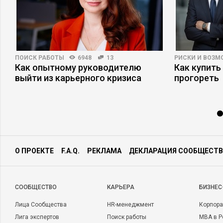
ПОИСК РАБОТЫ
6948
13
РИСКИ И ВОЗ
Как опытному руководителю
Как купить
выйти из карьерного кризиса
прогореть
О ПРОЕКТЕ
F.A.Q.
РЕКЛАМА
ДЕКЛАРАЦИЯ СООБЩЕСТВ
CООБЩЕСТВО
КАРЬЕРА
БИЗНЕС
Лица Сообщества
HR-менеджмент
Корпора
Лига экспертов
Поиск работы
MBA в Р