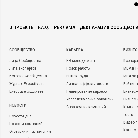
О ПРОЕКТЕ
F.A.Q.
РЕКЛАМА
ДЕКЛАРАЦИЯ СООБЩЕСТВ
CООБЩЕСТВО
КАРЬЕРА
БИЗНЕС
Лица Сообщества
HR-менеджмент
Корпора
Лига экспертов
Поиск работы
MBA в Р
История Сообщества
Рынок труда
MBA за 
Журнал Executive.ru
Личная эффективность
Рейтинг
Executive отдыхает
Планирование карьеры
Бизнес-
Управленческие вакансии
Бизнес-
НОВОСТИ
Справочник компаний
Книги п
Тесты
Новости дня
Видео п
Новости компаний
Каталог
Отставки и назначения