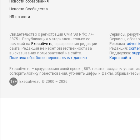
Новости образования
Новости Сообщества
HR-новости
Свидетельство о регистрации СМИ Эл NФС 77-
Сервисы, рекрут
38751. Републикация материалов - только со
Сервисы, образ
ссылкой на
Executive.ru
, с разрешения редакции
Реклама:
adverti
сайта. Редакция не несет ответственности за
Редакция:
conten
высказывания пользователей на сайте.
Поддержка:
supp
Политика обработки персональных данных
Карта сайта
Executive.ru – краудсорсинговый проект, 80% текстов созданы участни
оспорить логику повествования, уточнить цифры и факты, обращайтесь 
18+
Executive.ru © 2000 – 2026.