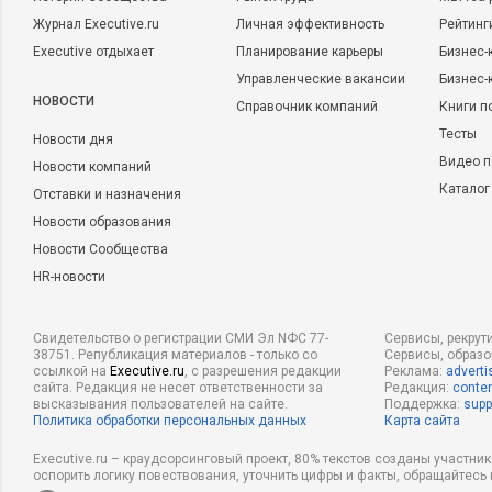
Журнал Executive.ru
Личная эффективность
Рейтинг
Executive отдыхает
Планирование карьеры
Бизнес-
Управленческие вакансии
Бизнес-
НОВОСТИ
Справочник компаний
Книги п
Тесты
Новости дня
Видео п
Новости компаний
Каталог
Отставки и назначения
Новости образования
Новости Сообщества
HR-новости
Свидетельство о регистрации СМИ Эл NФС 77-
Сервисы, рекрут
38751. Републикация материалов - только со
Сервисы, образ
ссылкой на
Executive.ru
, с разрешения редакции
Реклама:
adverti
сайта. Редакция не несет ответственности за
Редакция:
conten
высказывания пользователей на сайте.
Поддержка:
supp
Политика обработки персональных данных
Карта сайта
Executive.ru – краудсорсинговый проект, 80% текстов созданы участни
оспорить логику повествования, уточнить цифры и факты, обращайтесь 