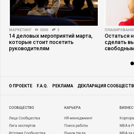
МАРКЕТИНГ
3000
3
ПЛАНИРОВАНИ
14 деловых мероприятий марта,
Остаться н
которые стоит посетить
сделать в
руководителям
свободным
О ПРОЕКТЕ
F.A.Q.
РЕКЛАМА
ДЕКЛАРАЦИЯ СООБЩЕСТВ
CООБЩЕСТВО
КАРЬЕРА
БИЗНЕС
Лица Сообщества
HR-менеджмент
Корпора
Лига экспертов
Поиск работы
MBA в Р
История Сообщества
Рынок труда
MBA за 