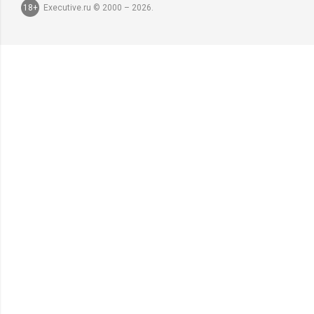
18+
Executive.ru © 2000 – 2026.