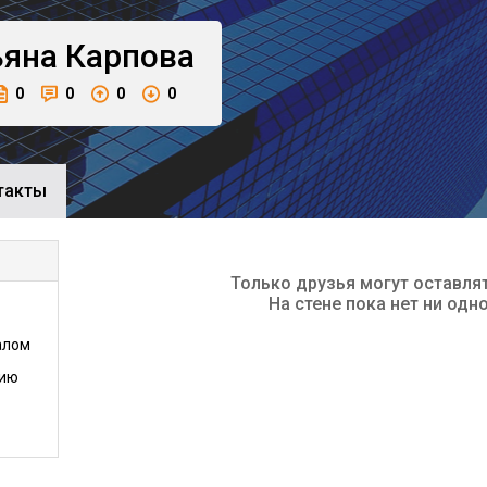
ьяна
Карпова
0
0
0
0
такты
Только друзья могут оставля
На стене пока нет ни одн
алом
нию