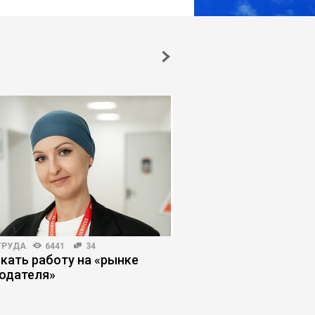
ТРУДА
6441
34
КОРПОРАТИВНАЯ ПРАКТИКА
скать работу на «рынке
Укрощение незамени
одателя»
сломить сопротивл