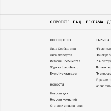
О ПРОЕКТЕ
F.A.Q.
РЕКЛАМА
Д
CООБЩЕСТВО
КАРЬЕРА
Лица Сообщества
HR-менед
Лига экспертов
Поиск раб
История Сообщества
Рынок тру
Журнал Executive.ru
Личная эф
Executive отдыхает
Планирова
Управленч
НОВОСТИ
Справочн
Новости дня
Новости компаний
Отставки и назначения