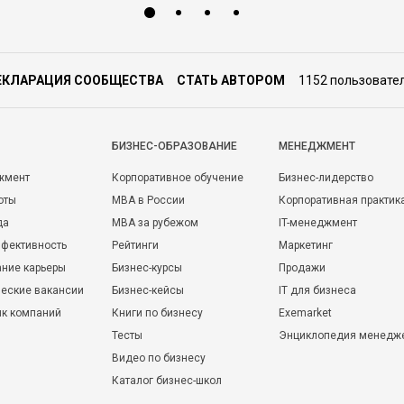
ЕКЛАРАЦИЯ СООБЩЕСТВА
СТАТЬ АВТОРОМ
1152 пользовате
БИЗНЕС-ОБРАЗОВАНИЕ
МЕНЕДЖМЕНТ
жмент
Корпоративное обучение
Бизнес-лидерство
оты
MBA в России
Корпоративная практик
да
MBA за рубежом
IT-менеджмент
фективность
Рейтинги
Маркетинг
ние карьеры
Бизнес-курсы
Продажи
еские вакансии
Бизнес-кейсы
IT для бизнеса
ик компаний
Книги по бизнесу
Exemarket
Тесты
Энциклопедия менедж
Видео по бизнесу
Каталог бизнес-школ