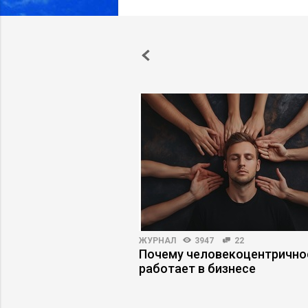
3147
30
ЖУРНАЛ
3947
22
й интеллект в HR:
Почему человекоцентрично
жидания совпадают с
работает в бизнесе