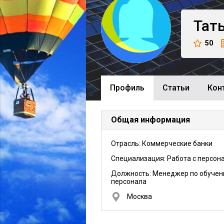
Тат
50
Профиль
Cтатьи
Кон
Общая информация
Отрасль: Коммерческие банки
Специализация: Работа с персон
Должность:
Менеджер по обуче
персонала
Москва