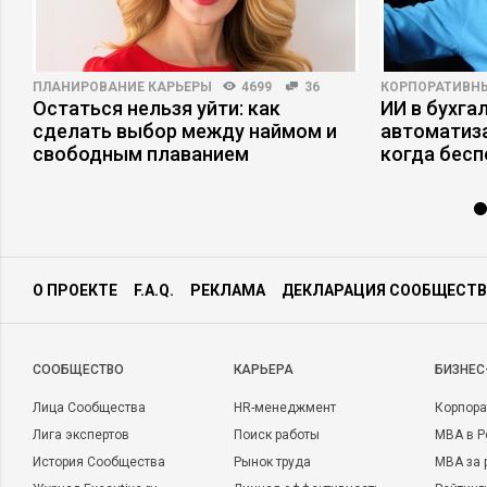
ПЛАНИРОВАНИЕ КАРЬЕРЫ
4699
36
КОРПОРАТИВН
Остаться нельзя уйти: как
ИИ в бухгал
ы
сделать выбор между наймом и
автоматиза
свободным плаванием
когда бесп
О ПРОЕКТЕ
F.A.Q.
РЕКЛАМА
ДЕКЛАРАЦИЯ СООБЩЕСТВ
CООБЩЕСТВО
КАРЬЕРА
БИЗНЕС
Лица Сообщества
HR-менеджмент
Корпора
Лига экспертов
Поиск работы
MBA в Р
История Сообщества
Рынок труда
MBA за 