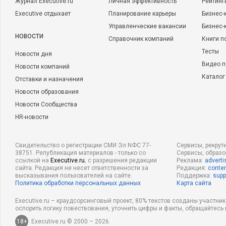
Журнал Executive.ru
Личная эффективность
Рейтинг
Executive отдыхает
Планирование карьеры
Бизнес-
Управленческие вакансии
Бизнес-
НОВОСТИ
Справочник компаний
Книги п
Тесты
Новости дня
Видео п
Новости компаний
Каталог
Отставки и назначения
Новости образования
Новости Сообщества
HR-новости
Свидетельство о регистрации СМИ Эл NФС 77-
Сервисы, рекрут
38751. Републикация материалов - только со
Сервисы, образ
ссылкой на
Executive.ru
, с разрешения редакции
Реклама:
adverti
сайта. Редакция не несет ответственности за
Редакция:
conten
высказывания пользователей на сайте.
Поддержка:
supp
Политика обработки персональных данных
Карта сайта
Executive.ru – краудсорсинговый проект, 80% текстов созданы участни
оспорить логику повествования, уточнить цифры и факты, обращайтесь 
18+
Executive.ru © 2000 – 2026.