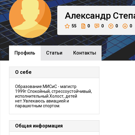
Александр
Степ
55
0
0
0
0
Профиль
Cтатьи
Контакты
О себе
Образование:МИСиС - магистр
1999г.Спокойный, стрессоустойчивый,
исполнительный.Холост, детей
нет.Увлекаюсь авиацией и
парашютным спортом.
Общая информация