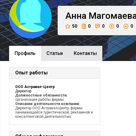
Анна
Магомаев
50
0
0
0
0
Профиль
Cтатьи
Контакты
Опыт работы
ООО Астравел-Центр
Директор
Должностные обязанности:
организация работы фирмы
Описание деятельности компании:
Директор ООО Астравел-Центр, фирмы
занимающейся туристической, рекламной и
консалтинговой деятельностью