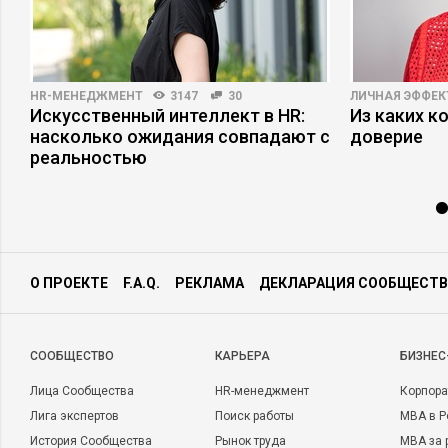
HR-МЕНЕДЖМЕНТ
3147
30
ЛИЧНАЯ ЭФФЕ
ри
Искусственный интеллект в HR:
Из каких к
насколько ожидания совпадают с
доверие
реальностью
О ПРОЕКТЕ
F.A.Q.
РЕКЛАМА
ДЕКЛАРАЦИЯ СООБЩЕСТВ
CООБЩЕСТВО
КАРЬЕРА
БИЗНЕС
Лица Сообщества
HR-менеджмент
Корпора
Лига экспертов
Поиск работы
MBA в Р
История Сообщества
Рынок труда
MBA за 