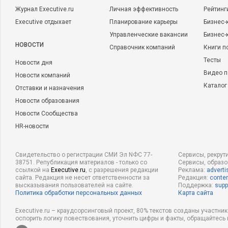
Журнал Executive.ru
Личная эффективность
Рейтинг
Executive отдыхает
Планирование карьеры
Бизнес-
Управленческие вакансии
Бизнес-
НОВОСТИ
Справочник компаний
Книги п
Тесты
Новости дня
Видео п
Новости компаний
Каталог
Отставки и назначения
Новости образования
Новости Сообщества
HR-новости
Свидетельство о регистрации СМИ Эл NФС 77-
Сервисы, рекрут
38751. Републикация материалов - только со
Сервисы, образ
ссылкой на
Executive.ru
, с разрешения редакции
Реклама:
adverti
сайта. Редакция не несет ответственности за
Редакция:
conten
высказывания пользователей на сайте.
Поддержка:
supp
Политика обработки персональных данных
Карта сайта
Executive.ru – краудсорсинговый проект, 80% текстов созданы участни
оспорить логику повествования, уточнить цифры и факты, обращайтесь 