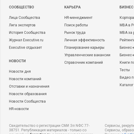
CООБЩЕСТВО
КАРЬЕРА
БИЗНЕС
Лица Сообщества
HR-менеджмент
Корпора
Лига экспертов
Поиск работы
MBA в Р
История Сообщества
Рынок труда
MBA за 
Журнал Executive.ru
Личная эффективность
Рейтинг
Executive отдыхает
Планирование карьеры
Бизнес-
Управленческие вакансии
Бизнес-
НОВОСТИ
Справочник компаний
Книги п
Тесты
Новости дня
Видео п
Новости компаний
Каталог
Отставки и назначения
Новости образования
Новости Сообщества
HR-новости
Свидетельство о регистрации СМИ Эл NФС 77-
Сервисы, рекрут
38751. Републикация материалов - только со
Сервисы, образ