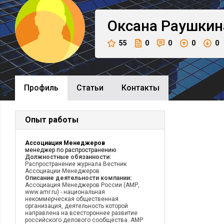
Оксана
Раушкин
55
0
0
0
0
Профиль
Cтатьи
Контакты
Опыт работы
Ассоциация Менеджеров
менеджер по распространению
Должностные обязанности:
Распространение журнала Вестник
Ассоциации Менеджеров
Описание деятельности компании:
Ассоциация Менеджеров России (АМР,
www.amr.ru) - национальная
некоммерческая общественная
организация, деятельность которой
направлена на всестороннее развитие
российского делового сообщества. АМР