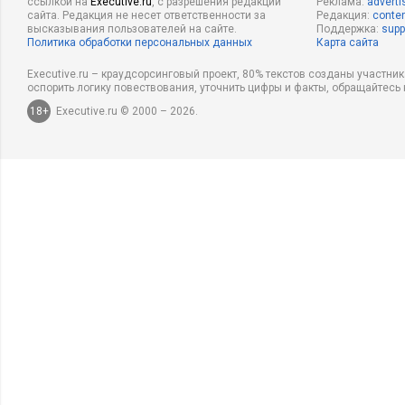
ссылкой на
Executive.ru
, с разрешения редакции
Реклама:
adverti
сайта. Редакция не несет ответственности за
Редакция:
conten
высказывания пользователей на сайте.
Поддержка:
supp
Политика обработки персональных данных
Карта сайта
Executive.ru – краудсорсинговый проект, 80% текстов созданы участни
оспорить логику повествования, уточнить цифры и факты, обращайтесь 
18+
Executive.ru © 2000 – 2026.