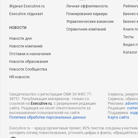
Журнал Executive.ru
Личная эффективность
Рейтинг
Executive отдыхает
Планирование карьеры
Бизнес-
Управленческие вакансии
Бизнес-
НОВОСТИ
Справочник компаний
Книги п
Тесты
Новости дня
Видео п
Новости компаний
Каталог
Отставки и назначения
Новости образования
Новости Сообщества
HR-новости
Свидетельство о регистрации СМИ Эл NФС 77-
Сервисы, рекрут
38751. Републикация материалов - только со
Сервисы, образ
ссылкой на
Executive.ru
, с разрешения редакции
Реклама:
adverti
сайта. Редакция не несет ответственности за
Редакция:
conten
высказывания пользователей на сайте.
Поддержка:
supp
Политика обработки персональных данных
Карта сайта
Executive.ru – краудсорсинговый проект, 80% текстов созданы участни
оспорить логику повествования, уточнить цифры и факты, обращайтесь 