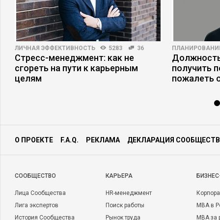
ЛИЧНАЯ ЭФФЕКТИВНОСТЬ
5283
36
ПЛАНИРОВАНИ
Стресс-менеджмент: как не
Должность
сгореть на пути к карьерным
получить п
целям
пожалеть 
О ПРОЕКТЕ
F.A.Q.
РЕКЛАМА
ДЕКЛАРАЦИЯ СООБЩЕСТВ
CООБЩЕСТВО
КАРЬЕРА
БИЗНЕС
Лица Сообщества
HR-менеджмент
Корпора
Лига экспертов
Поиск работы
MBA в Р
История Сообщества
Рынок труда
MBA за 