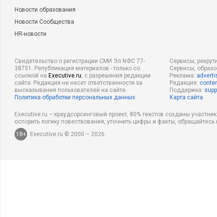
Новости образования
Новости Сообщества
HR-новости
Свидетельство о регистрации СМИ Эл NФС 77-
Сервисы, рекрут
38751. Републикация материалов - только со
Сервисы, образ
ссылкой на
Executive.ru
, с разрешения редакции
Реклама:
adverti
сайта. Редакция не несет ответственности за
Редакция:
conten
высказывания пользователей на сайте.
Поддержка:
supp
Политика обработки персональных данных
Карта сайта
Executive.ru – краудсорсинговый проект, 80% текстов созданы участни
оспорить логику повествования, уточнить цифры и факты, обращайтесь 
18+
Executive.ru © 2000 – 2026.