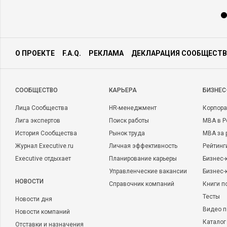
О ПРОЕКТЕ
F.A.Q.
РЕКЛАМА
ДЕКЛАРАЦИЯ СООБЩЕСТВ
CООБЩЕСТВО
КАРЬЕРА
БИЗНЕС
Лица Сообщества
HR-менеджмент
Корпора
Лига экспертов
Поиск работы
MBA в Р
История Сообщества
Рынок труда
MBA за 
Журнал Executive.ru
Личная эффективность
Рейтинг
Executive отдыхает
Планирование карьеры
Бизнес-
Управленческие вакансии
Бизнес-
НОВОСТИ
Справочник компаний
Книги п
Тесты
Новости дня
Видео п
Новости компаний
Каталог
Отставки и назначения