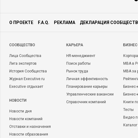
О ПРОЕКТЕ
F.A.Q.
РЕКЛАМА
ДЕКЛАРАЦИЯ СООБЩЕСТВ
CООБЩЕСТВО
КАРЬЕРА
БИЗНЕС
Лица Сообщества
HR-менеджмент
Корпора
Лига экспертов
Поиск работы
MBA в Р
История Сообщества
Рынок труда
MBA за 
Журнал Executive.ru
Личная эффективность
Рейтинг
Executive отдыхает
Планирование карьеры
Бизнес-
Управленческие вакансии
Бизнес-
НОВОСТИ
Справочник компаний
Книги п
Тесты
Новости дня
Видео п
Новости компаний
Каталог
Отставки и назначения
Новости образования