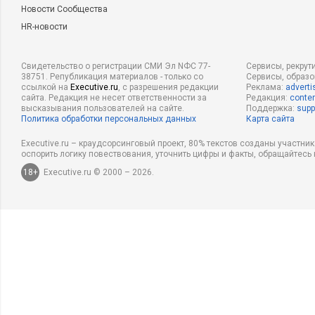
Новости Сообщества
HR-новости
Свидетельство о регистрации СМИ Эл NФС 77-
Сервисы, рекрут
38751. Републикация материалов - только со
Сервисы, образ
ссылкой на
Executive.ru
, с разрешения редакции
Реклама:
adverti
сайта. Редакция не несет ответственности за
Редакция:
conten
высказывания пользователей на сайте.
Поддержка:
supp
Политика обработки персональных данных
Карта сайта
Executive.ru – краудсорсинговый проект, 80% текстов созданы участни
оспорить логику повествования, уточнить цифры и факты, обращайтесь 
18+
Executive.ru © 2000 – 2026.