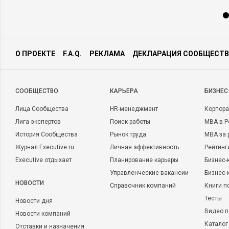
О ПРОЕКТЕ
F.A.Q.
РЕКЛАМА
ДЕКЛАРАЦИЯ СООБЩЕСТВ
CООБЩЕСТВО
КАРЬЕРА
БИЗНЕС
Лица Сообщества
HR-менеджмент
Корпора
Лига экспертов
Поиск работы
MBA в Р
История Сообщества
Рынок труда
MBA за 
Журнал Executive.ru
Личная эффективность
Рейтинг
Executive отдыхает
Планирование карьеры
Бизнес-
Управленческие вакансии
Бизнес-
НОВОСТИ
Справочник компаний
Книги п
Тесты
Новости дня
Видео п
Новости компаний
Каталог
Отставки и назначения