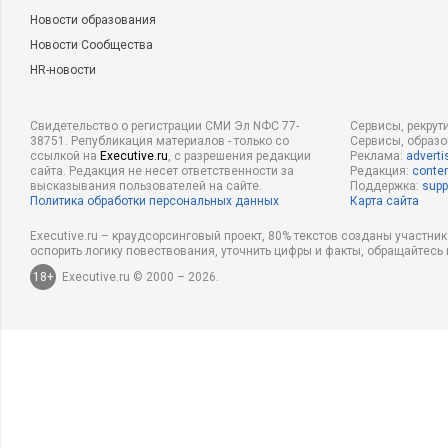
Новости образования
Новости Сообщества
HR-новости
Свидетельство о регистрации СМИ Эл NФС 77-
Сервисы, рекрут
38751. Републикация материалов - только со
Сервисы, образ
ссылкой на
Executive.ru
, с разрешения редакции
Реклама:
adverti
сайта. Редакция не несет ответственности за
Редакция:
conten
высказывания пользователей на сайте.
Поддержка:
supp
Политика обработки персональных данных
Карта сайта
Executive.ru – краудсорсинговый проект, 80% текстов созданы участни
оспорить логику повествования, уточнить цифры и факты, обращайтесь 
18+
Executive.ru © 2000 – 2026.