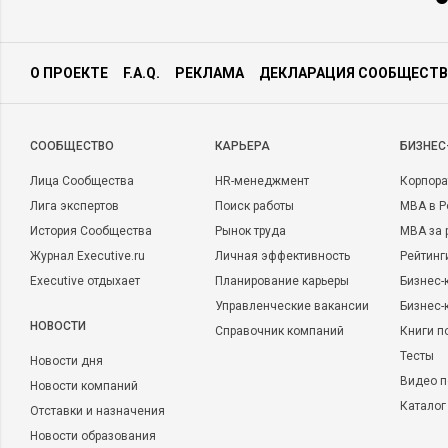
О ПРОЕКТЕ
F.A.Q.
РЕКЛАМА
ДЕКЛАРАЦИЯ СООБЩЕСТВ
CООБЩЕСТВО
КАРЬЕРА
БИЗНЕС
Лица Сообщества
HR-менеджмент
Корпора
Лига экспертов
Поиск работы
MBA в Р
История Сообщества
Рынок труда
MBA за 
Журнал Executive.ru
Личная эффективность
Рейтинг
Executive отдыхает
Планирование карьеры
Бизнес-
Управленческие вакансии
Бизнес-
НОВОСТИ
Справочник компаний
Книги п
Тесты
Новости дня
Видео п
Новости компаний
Каталог
Отставки и назначения
Новости образования