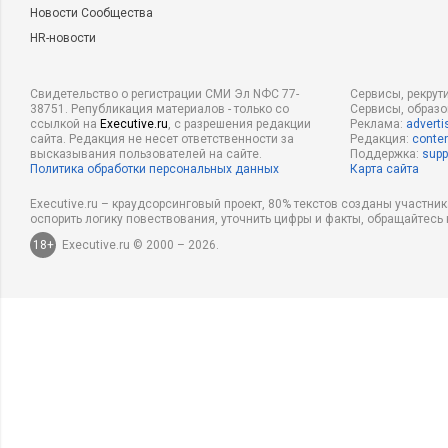
Новости Сообщества
HR-новости
Свидетельство о регистрации СМИ Эл NФС 77-
Сервисы, рекрут
38751. Републикация материалов - только со
Сервисы, образ
ссылкой на
Executive.ru
, с разрешения редакции
Реклама:
adverti
сайта. Редакция не несет ответственности за
Редакция:
conten
высказывания пользователей на сайте.
Поддержка:
supp
Политика обработки персональных данных
Карта сайта
Executive.ru – краудсорсинговый проект, 80% текстов созданы участни
оспорить логику повествования, уточнить цифры и факты, обращайтесь 
18+
Executive.ru © 2000 – 2026.