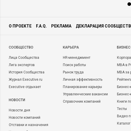
О ПРОЕКТЕ
F.A.Q.
РЕКЛАМА
ДЕКЛАРАЦИЯ СООБЩЕСТВ
CООБЩЕСТВО
КАРЬЕРА
БИЗНЕС
Лица Сообщества
HR-менеджмент
Корпора
Лига экспертов
Поиск работы
MBA в Р
История Сообщества
Рынок труда
MBA за 
Журнал Executive.ru
Личная эффективность
Рейтинг
Executive отдыхает
Планирование карьеры
Бизнес-
Управленческие вакансии
Бизнес-
НОВОСТИ
Справочник компаний
Книги п
Тесты
Новости дня
Видео п
Новости компаний
Каталог
Отставки и назначения