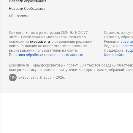
Новости образования
Новости Сообщества
HR-новости
Свидетельство о регистрации СМИ Эл NФС 77-
Сервисы, рекрут
38751. Републикация материалов - только со
Сервисы, образ
ссылкой на
Executive.ru
, с разрешения редакции
Реклама:
adverti
сайта. Редакция не несет ответственности за
Редакция:
conten
высказывания пользователей на сайте.
Поддержка:
supp
Политика обработки персональных данных
Карта сайта
Executive.ru – краудсорсинговый проект, 80% текстов созданы участни
оспорить логику повествования, уточнить цифры и факты, обращайтесь 
18+
Executive.ru © 2000 – 2026.