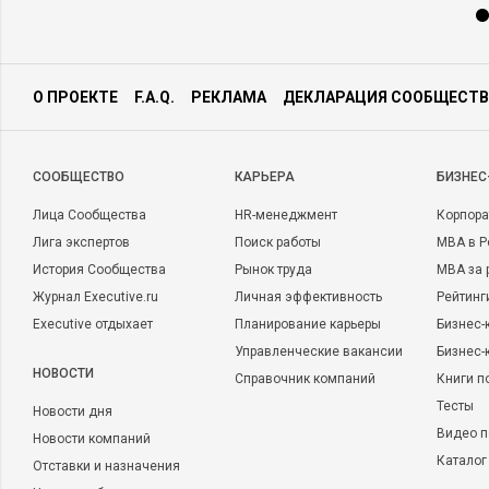
О ПРОЕКТЕ
F.A.Q.
РЕКЛАМА
ДЕКЛАРАЦИЯ СООБЩЕСТВ
CООБЩЕСТВО
КАРЬЕРА
БИЗНЕС
Лица Сообщества
HR-менеджмент
Корпора
Лига экспертов
Поиск работы
MBA в Р
История Сообщества
Рынок труда
MBA за 
Журнал Executive.ru
Личная эффективность
Рейтинг
Executive отдыхает
Планирование карьеры
Бизнес-
Управленческие вакансии
Бизнес-
НОВОСТИ
Справочник компаний
Книги п
Тесты
Новости дня
Видео п
Новости компаний
Каталог
Отставки и назначения