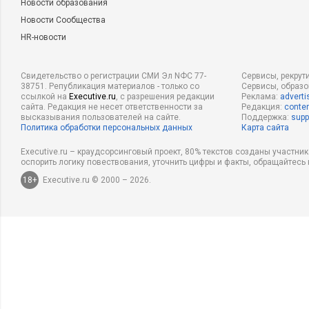
Новости образования
Новости Сообщества
HR-новости
Свидетельство о регистрации СМИ Эл NФС 77-
Сервисы, рекрут
38751. Републикация материалов - только со
Сервисы, образ
ссылкой на
Executive.ru
, с разрешения редакции
Реклама:
adverti
сайта. Редакция не несет ответственности за
Редакция:
conten
высказывания пользователей на сайте.
Поддержка:
supp
Политика обработки персональных данных
Карта сайта
Executive.ru – краудсорсинговый проект, 80% текстов созданы участни
оспорить логику повествования, уточнить цифры и факты, обращайтесь 
18+
Executive.ru © 2000 – 2026.