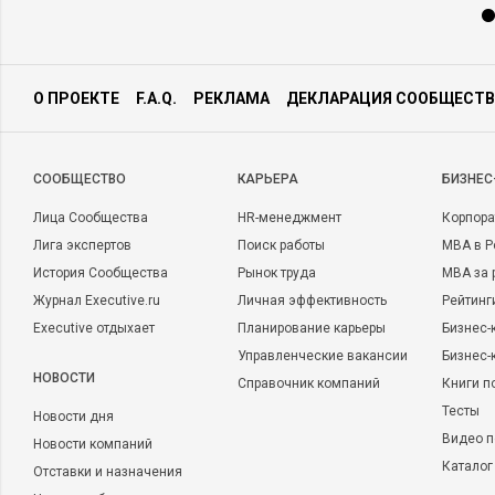
О ПРОЕКТЕ
F.A.Q.
РЕКЛАМА
ДЕКЛАРАЦИЯ СООБЩЕСТВ
CООБЩЕСТВО
КАРЬЕРА
БИЗНЕС
Лица Сообщества
HR-менеджмент
Корпора
Лига экспертов
Поиск работы
MBA в Р
История Сообщества
Рынок труда
MBA за 
Журнал Executive.ru
Личная эффективность
Рейтинг
Executive отдыхает
Планирование карьеры
Бизнес-
Управленческие вакансии
Бизнес-
НОВОСТИ
Справочник компаний
Книги п
Тесты
Новости дня
Видео п
Новости компаний
Каталог
Отставки и назначения