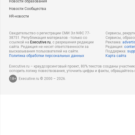
Новости образования
Новости Сообщества
HR-новости
Свидетельство о регистрации СМИ Эл NФС 77-
Сервисы, рекрут
38751. Републикация материалов - только со
Сервисы, образ
ссылкой на
Executive.ru
, с разрешения редакции
Реклама:
adverti
сайта. Редакция не несет ответственности за
Редакция:
conten
высказывания пользователей на сайте.
Поддержка:
supp
Политика обработки персональных данных
Карта сайта
Executive.ru – краудсорсинговый проект, 80% текстов созданы участни
оспорить логику повествования, уточнить цифры и факты, обращайтесь 
18+
Executive.ru © 2000 – 2026.