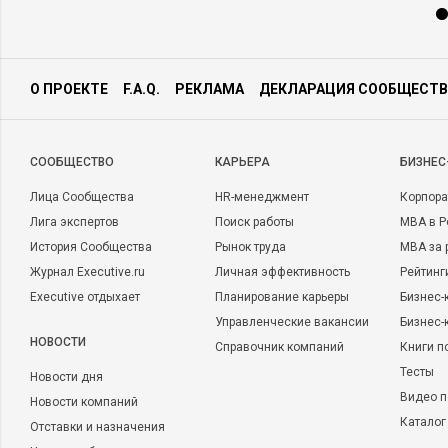
О ПРОЕКТЕ
F.A.Q.
РЕКЛАМА
ДЕКЛАРАЦИЯ СООБЩЕСТВ
CООБЩЕСТВО
КАРЬЕРА
БИЗНЕС
Лица Сообщества
HR-менеджмент
Корпора
Лига экспертов
Поиск работы
MBA в Р
История Сообщества
Рынок труда
MBA за 
Журнал Executive.ru
Личная эффективность
Рейтинг
Executive отдыхает
Планирование карьеры
Бизнес-
Управленческие вакансии
Бизнес-
НОВОСТИ
Справочник компаний
Книги п
Тесты
Новости дня
Видео п
Новости компаний
Каталог
Отставки и назначения