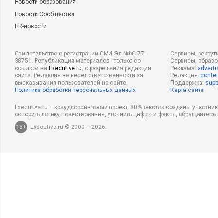
Новости образования
Новости Сообщества
HR-новости
Свидетельство о регистрации СМИ Эл NФС 77-
Сервисы, рекрут
38751. Републикация материалов - только со
Сервисы, образ
ссылкой на
Executive.ru
, с разрешения редакции
Реклама:
adverti
сайта. Редакция не несет ответственности за
Редакция:
conten
высказывания пользователей на сайте.
Поддержка:
supp
Политика обработки персональных данных
Карта сайта
Executive.ru – краудсорсинговый проект, 80% текстов созданы участни
оспорить логику повествования, уточнить цифры и факты, обращайтесь 
18+
Executive.ru © 2000 – 2026.