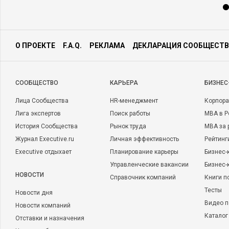
О ПРОЕКТЕ
F.A.Q.
РЕКЛАМА
ДЕКЛАРАЦИЯ СООБЩЕСТВ
CООБЩЕСТВО
КАРЬЕРА
БИЗНЕС
Лица Сообщества
HR-менеджмент
Корпора
Лига экспертов
Поиск работы
MBA в Р
История Сообщества
Рынок труда
MBA за 
Журнал Executive.ru
Личная эффективность
Рейтинг
Executive отдыхает
Планирование карьеры
Бизнес-
Управленческие вакансии
Бизнес-
НОВОСТИ
Справочник компаний
Книги п
Тесты
Новости дня
Видео п
Новости компаний
Каталог
Отставки и назначения