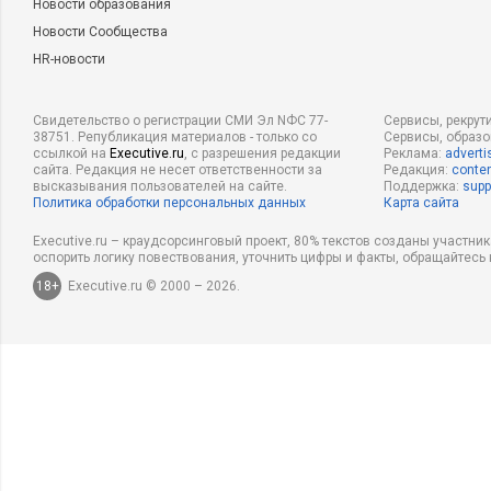
Новости образования
Новости Сообщества
HR-новости
Свидетельство о регистрации СМИ Эл NФС 77-
Сервисы, рекрут
38751. Републикация материалов - только со
Сервисы, образ
ссылкой на
Executive.ru
, с разрешения редакции
Реклама:
adverti
сайта. Редакция не несет ответственности за
Редакция:
conten
высказывания пользователей на сайте.
Поддержка:
supp
Политика обработки персональных данных
Карта сайта
Executive.ru – краудсорсинговый проект, 80% текстов созданы участни
оспорить логику повествования, уточнить цифры и факты, обращайтесь 
18+
Executive.ru © 2000 – 2026.