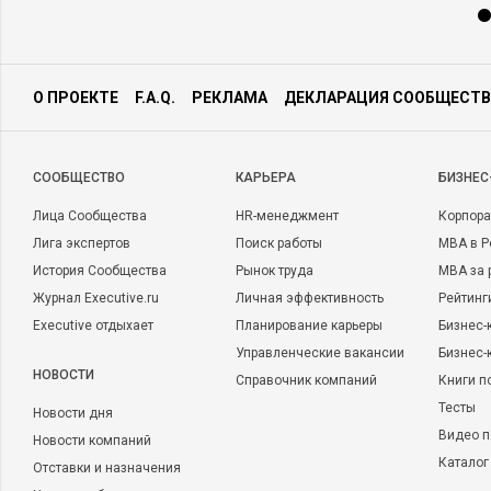
О ПРОЕКТЕ
F.A.Q.
РЕКЛАМА
ДЕКЛАРАЦИЯ СООБЩЕСТВ
CООБЩЕСТВО
КАРЬЕРА
БИЗНЕС
Лица Сообщества
HR-менеджмент
Корпора
Лига экспертов
Поиск работы
MBA в Р
История Сообщества
Рынок труда
MBA за 
Журнал Executive.ru
Личная эффективность
Рейтинг
Executive отдыхает
Планирование карьеры
Бизнес-
Управленческие вакансии
Бизнес-
НОВОСТИ
Справочник компаний
Книги п
Тесты
Новости дня
Видео п
Новости компаний
Каталог
Отставки и назначения