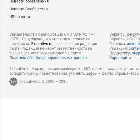
Новости образования
Новости Сообщества
HR-новости
Свидетельство о регистрации СМИ Эл NФС 77-
Сервисы, рекрут
38751. Републикация материалов - только со
Сервисы, образ
ссылкой на
Executive.ru
, с разрешения редакции
Реклама:
adverti
сайта. Редакция не несет ответственности за
Редакция:
conten
высказывания пользователей на сайте.
Поддержка:
supp
Политика обработки персональных данных
Карта сайта
Executive.ru – краудсорсинговый проект, 80% текстов созданы участни
оспорить логику повествования, уточнить цифры и факты, обращайтесь 
18+
Executive.ru © 2000 – 2026.