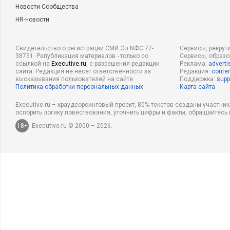
Новости Сообщества
HR-новости
Свидетельство о регистрации СМИ Эл NФС 77-
Сервисы, рекрут
38751. Републикация материалов - только со
Сервисы, образ
ссылкой на
Executive.ru
, с разрешения редакции
Реклама:
adverti
сайта. Редакция не несет ответственности за
Редакция:
conten
высказывания пользователей на сайте.
Поддержка:
supp
Политика обработки персональных данных
Карта сайта
Executive.ru – краудсорсинговый проект, 80% текстов созданы участни
оспорить логику повествования, уточнить цифры и факты, обращайтесь 
18+
Executive.ru © 2000 – 2026.