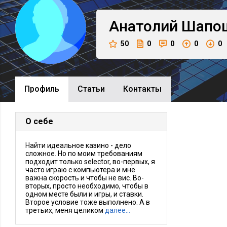
Анатолий
Шапо
50
0
0
0
0
Профиль
Cтатьи
Контакты
О себе
Найти идеальное казино - дело
сложное. Но по моим требованиям
подходит только selector, во-первых, я
часто играю с компьютера и мне
важна скорость и чтобы не вис. Во-
вторых, просто необходимо, чтобы в
одном месте были и игры, и ставки.
Второе условие тоже выполнено. А в
третьих, меня целиком
далее…