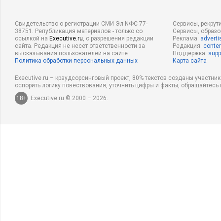
Свидетельство о регистрации СМИ Эл NФС 77-
Сервисы, рекрут
38751. Републикация материалов - только со
Сервисы, образ
ссылкой на
Executive.ru
, с разрешения редакции
Реклама:
adverti
сайта. Редакция не несет ответственности за
Редакция:
conten
высказывания пользователей на сайте.
Поддержка:
supp
Политика обработки персональных данных
Карта сайта
Executive.ru – краудсорсинговый проект, 80% текстов созданы участни
оспорить логику повествования, уточнить цифры и факты, обращайтесь 
18+
Executive.ru © 2000 – 2026.