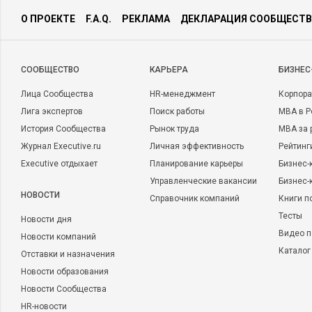
О ПРОЕКТЕ
F.A.Q.
РЕКЛАМА
ДЕКЛАРАЦИЯ СООБЩЕСТВ
CООБЩЕСТВО
КАРЬЕРА
БИЗНЕС
Лица Сообщества
HR-менеджмент
Корпора
Лига экспертов
Поиск работы
MBA в Р
История Сообщества
Рынок труда
MBA за 
Журнал Executive.ru
Личная эффективность
Рейтинг
Executive отдыхает
Планирование карьеры
Бизнес-
Управленческие вакансии
Бизнес-
НОВОСТИ
Справочник компаний
Книги п
Тесты
Новости дня
Видео п
Новости компаний
Каталог
Отставки и назначения
Новости образования
Новости Сообщества
HR-новости