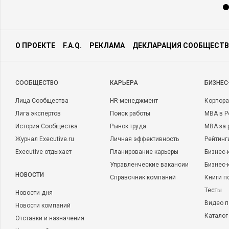
О ПРОЕКТЕ
F.A.Q.
РЕКЛАМА
ДЕКЛАРАЦИЯ СООБЩЕСТВ
CООБЩЕСТВО
КАРЬЕРА
БИЗНЕС
Лица Сообщества
HR-менеджмент
Корпора
Лига экспертов
Поиск работы
MBA в Р
История Сообщества
Рынок труда
MBA за 
Журнал Executive.ru
Личная эффективность
Рейтинг
Executive отдыхает
Планирование карьеры
Бизнес-
Управленческие вакансии
Бизнес-
НОВОСТИ
Справочник компаний
Книги п
Тесты
Новости дня
Видео п
Новости компаний
Каталог
Отставки и назначения