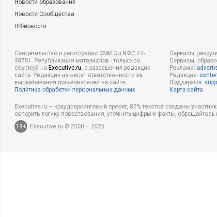
Новости образования
Новости Сообщества
HR-новости
Свидетельство о регистрации СМИ Эл NФС 77-
Сервисы, рекрут
38751. Републикация материалов - только со
Сервисы, образ
ссылкой на
Executive.ru
, с разрешения редакции
Реклама:
adverti
сайта. Редакция не несет ответственности за
Редакция:
conten
высказывания пользователей на сайте.
Поддержка:
supp
Политика обработки персональных данных
Карта сайта
Executive.ru – краудсорсинговый проект, 80% текстов созданы участни
оспорить логику повествования, уточнить цифры и факты, обращайтесь 
18+
Executive.ru © 2000 – 2026.