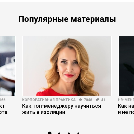
Популярные материалы
166
КОРПОРАТИВНАЯ ПРАКТИКА
7048
41
HR-МЕН
кт
Как топ-менеджеру научиться
Как н
рта
жить в изоляции
и не 