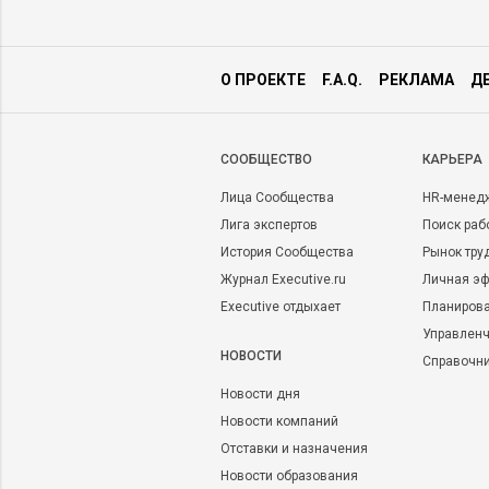
О ПРОЕКТЕ
F.A.Q.
РЕКЛАМА
Д
CООБЩЕСТВО
КАРЬЕРА
Лица Сообщества
HR-менед
Лига экспертов
Поиск раб
История Сообщества
Рынок тру
Журнал Executive.ru
Личная эф
Executive отдыхает
Планирова
Управленч
НОВОСТИ
Справочн
Новости дня
Новости компаний
Отставки и назначения
Новости образования