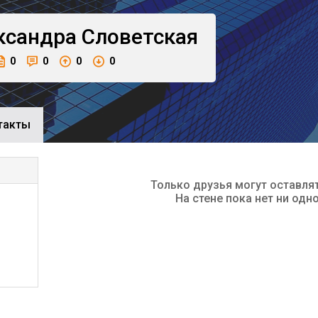
ксандра
Словетская
0
0
0
0
такты
Только друзья могут оставля
На стене пока нет ни одн