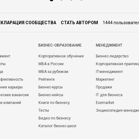
ЕКЛАРАЦИЯ СООБЩЕСТВА
СТАТЬ АВТОРОМ
1444 пользовате
БИЗНЕС-ОБРАЗОВАНИЕ
МЕНЕДЖМЕНТ
жмент
Корпоративное обучение
Бизнес-лидерство
оты
MBA в России
Корпоративная практик
да
MBA за рубежом
IT-менеджмент
фективность
Рейтинги
Маркетинг
ние карьеры
Бизнес-курсы
Продажи
еские вакансии
Бизнес-кейсы
IT для бизнеса
ик компаний
Книги по бизнесу
Exemarket
Тесты
Энциклопедия менедж
Видео по бизнесу
Каталог бизнес-школ