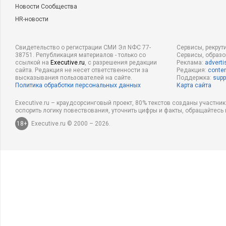
Новости Сообщества
HR-новости
Свидетельство о регистрации СМИ Эл NФС 77-
Сервисы, рекрут
38751. Републикация материалов - только со
Сервисы, образ
ссылкой на
Executive.ru
, с разрешения редакции
Реклама:
adverti
сайта. Редакция не несет ответственности за
Редакция:
conten
высказывания пользователей на сайте.
Поддержка:
supp
Политика обработки персональных данных
Карта сайта
Executive.ru – краудсорсинговый проект, 80% текстов созданы участни
оспорить логику повествования, уточнить цифры и факты, обращайтесь 
18+
Executive.ru © 2000 – 2026.