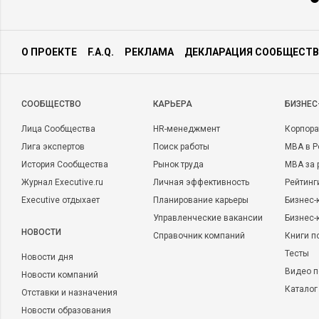
О ПРОЕКТЕ
F.A.Q.
РЕКЛАМА
ДЕКЛАРАЦИЯ СООБЩЕСТВ
CООБЩЕСТВО
КАРЬЕРА
БИЗНЕС
Лица Сообщества
HR-менеджмент
Корпора
Лига экспертов
Поиск работы
MBA в Р
История Сообщества
Рынок труда
MBA за 
Журнал Executive.ru
Личная эффективность
Рейтинг
Executive отдыхает
Планирование карьеры
Бизнес-
Управленческие вакансии
Бизнес-
НОВОСТИ
Справочник компаний
Книги п
Тесты
Новости дня
Видео п
Новости компаний
Каталог
Отставки и назначения
Новости образования