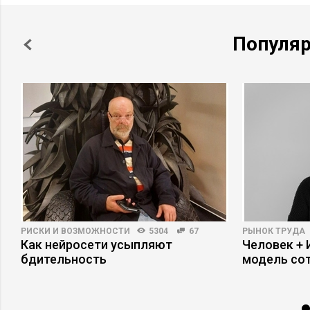
Популя
РИСКИ И ВОЗМОЖНОСТИ
5304
67
РЫНОК ТРУДА
Как нейросети усыпляют
Человек + 
бдительность
модель со