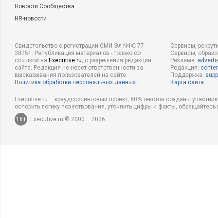
Новости Сообщества
HR-новости
Свидетельство о регистрации СМИ Эл NФС 77-
Сервисы, рекрут
38751. Републикация материалов - только со
Сервисы, образ
ссылкой на
Executive.ru
, с разрешения редакции
Реклама:
adverti
сайта. Редакция не несет ответственности за
Редакция:
conten
высказывания пользователей на сайте.
Поддержка:
supp
Политика обработки персональных данных
Карта сайта
Executive.ru – краудсорсинговый проект, 80% текстов созданы участни
оспорить логику повествования, уточнить цифры и факты, обращайтесь 
18+
Executive.ru © 2000 – 2026.