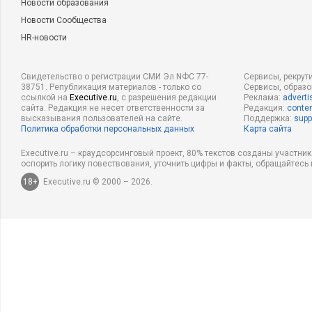
Новости образования
Новости Сообщества
HR-новости
Свидетельство о регистрации СМИ Эл NФС 77-
Сервисы, рекрут
38751. Републикация материалов - только со
Сервисы, образ
ссылкой на
Executive.ru
, с разрешения редакции
Реклама:
adverti
сайта. Редакция не несет ответственности за
Редакция:
conten
высказывания пользователей на сайте.
Поддержка:
supp
Политика обработки персональных данных
Карта сайта
Executive.ru – краудсорсинговый проект, 80% текстов созданы участни
оспорить логику повествования, уточнить цифры и факты, обращайтесь 
18+
Executive.ru © 2000 – 2026.