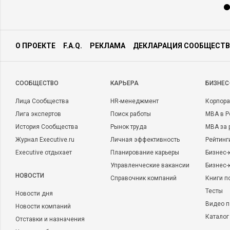
О ПРОЕКТЕ
F.A.Q.
РЕКЛАМА
ДЕКЛАРАЦИЯ СООБЩЕСТВ
CООБЩЕСТВО
КАРЬЕРА
БИЗНЕС
Лица Сообщества
HR-менеджмент
Корпора
Лига экспертов
Поиск работы
MBA в Р
История Сообщества
Рынок труда
MBA за 
Журнал Executive.ru
Личная эффективность
Рейтинг
Executive отдыхает
Планирование карьеры
Бизнес-
Управленческие вакансии
Бизнес-
НОВОСТИ
Справочник компаний
Книги п
Тесты
Новости дня
Видео п
Новости компаний
Каталог
Отставки и назначения