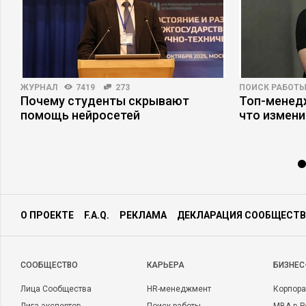
ЖУРНАЛ
7419
273
ПОИСК РАБОТ
Почему студенты скрывают
Топ-менедж
помощь нейросетей
что измени
О ПРОЕКТЕ
F.A.Q.
РЕКЛАМА
ДЕКЛАРАЦИЯ СООБЩЕСТВ
CООБЩЕСТВО
КАРЬЕРА
БИЗНЕС
Лица Сообщества
HR-менеджмент
Корпора