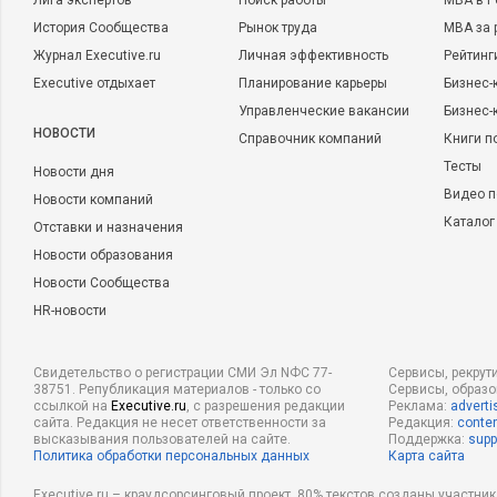
Лига экспертов
Поиск работы
MBA в Р
История Сообщества
Рынок труда
MBA за 
Журнал Executive.ru
Личная эффективность
Рейтинг
Executive отдыхает
Планирование карьеры
Бизнес-
Управленческие вакансии
Бизнес-
НОВОСТИ
Справочник компаний
Книги п
Тесты
Новости дня
Видео п
Новости компаний
Каталог
Отставки и назначения
Новости образования
Новости Сообщества
HR-новости
Свидетельство о регистрации СМИ Эл NФС 77-
Сервисы, рекрут
38751. Републикация материалов - только со
Сервисы, образ
ссылкой на
Executive.ru
, с разрешения редакции
Реклама:
adverti
сайта. Редакция не несет ответственности за
Редакция:
conten
высказывания пользователей на сайте.
Поддержка:
supp
Политика обработки персональных данных
Карта сайта
Executive.ru – краудсорсинговый проект, 80% текстов созданы участни