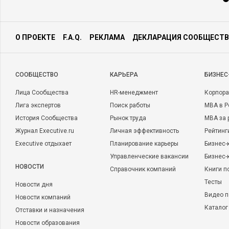
О ПРОЕКТЕ
F.A.Q.
РЕКЛАМА
ДЕКЛАРАЦИЯ СООБЩЕСТВ
CООБЩЕСТВО
КАРЬЕРА
БИЗНЕС
Лица Сообщества
HR-менеджмент
Корпора
Лига экспертов
Поиск работы
MBA в Р
История Сообщества
Рынок труда
MBA за 
Журнал Executive.ru
Личная эффективность
Рейтинг
Executive отдыхает
Планирование карьеры
Бизнес-
Управленческие вакансии
Бизнес-
НОВОСТИ
Справочник компаний
Книги п
Тесты
Новости дня
Видео п
Новости компаний
Каталог
Отставки и назначения
Новости образования