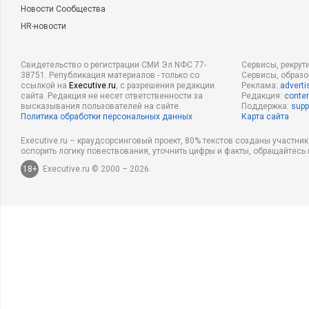
Новости Сообщества
HR-новости
Свидетельство о регистрации СМИ Эл NФС 77-
Сервисы, рекрут
38751. Републикация материалов - только со
Сервисы, образ
ссылкой на
Executive.ru
, с разрешения редакции
Реклама:
adverti
сайта. Редакция не несет ответственности за
Редакция:
conten
высказывания пользователей на сайте.
Поддержка:
supp
Политика обработки персональных данных
Карта сайта
Executive.ru – краудсорсинговый проект, 80% текстов созданы участни
оспорить логику повествования, уточнить цифры и факты, обращайтесь 
18+
Executive.ru © 2000 – 2026.