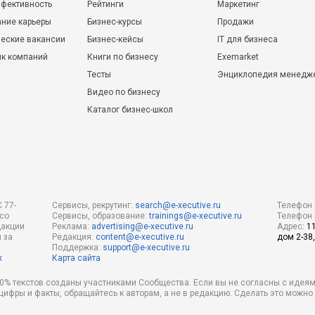
фективность
Рейтинги
Маркетинг
ние карьеры
Бизнес-курсы
Продажи
еские вакансии
Бизнес-кейсы
IT для бизнеса
ик компаний
Книги по бизнесу
Exemarket
Тесты
Энциклопедия менедж
Видео по бизнесу
Каталог бизнес-школ
 77-
Сервисы, рекрутинг:
search@e-xecutive.ru
Телефон 
 со
Сервисы, образование:
trainings@e-xecutive.ru
Телефон 
дакции
Реклама:
advertising@e-xecutive.ru
Адрес:
1
 за
Редакция:
content@e-xecutive.ru
дом 2-38,
Поддержка:
support@e-xecutive.ru
х
Карта сайта
 80% текстов созданы участниками Сообщества. Если вы не согласны с идеям
 цифры и факты, обращайтесь к авторам, а не в редакцию. Сделать это можн