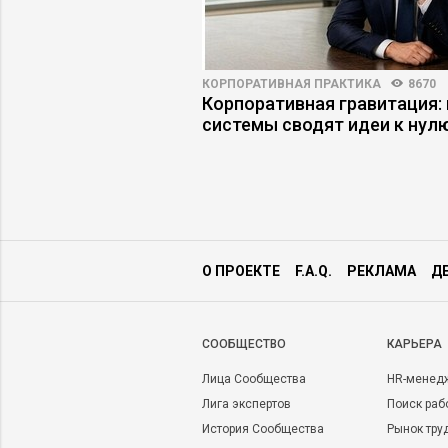
ПРАКТИКА
5326
71
КОРПОРАТИВНАЯ ПРАКТИКА
8670
ение ИИ не
Корпоративная гравитация: 
 ожиданий: пять
системы сводят идеи к нул
ких ошибок
О ПРОЕКТЕ
F.A.Q.
РЕКЛАМА
Д
CООБЩЕСТВО
КАРЬЕРА
Лица Сообщества
HR-менед
Лига экспертов
Поиск раб
История Сообщества
Рынок тру