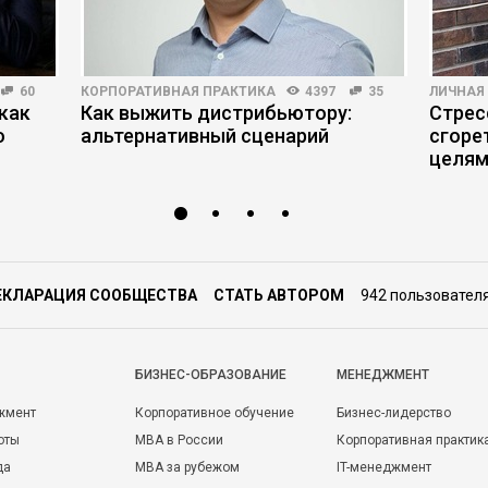
60
КОРПОРАТИВНАЯ ПРАКТИКА
4397
35
ЛИЧНАЯ
как
Как выжить дистрибьютору:
Стрес
ю
альтернативный сценарий
сгоре
целя
ЕКЛАРАЦИЯ СООБЩЕСТВА
СТАТЬ АВТОРОМ
942 пользовател
БИЗНЕС-ОБРАЗОВАНИЕ
МЕНЕДЖМЕНТ
жмент
Корпоративное обучение
Бизнес-лидерство
оты
MBA в России
Корпоративная практик
да
MBA за рубежом
IT-менеджмент