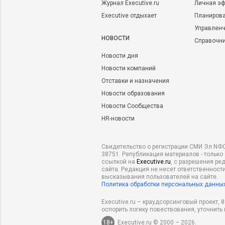
Журнал Executive.ru
Личная эф
Executive отдыхает
Планирова
Управленч
НОВОСТИ
Справочн
Новости дня
Новости компаний
Отставки и назначения
Новости образования
Новости Сообщества
HR-новости
Свидетельство о регистрации СМИ Эл NФС
38751. Републикация материалов - только
ссылкой на
Executive.ru
, с разрешения ре
сайта. Редакция не несет ответственности
высказывания пользователей на сайте.
Политика обработки персональных данны
Executive.ru – краудсорсинговый проект,
оспорить логику повествования, уточнить
18+
Executive.ru © 2000 – 2026.