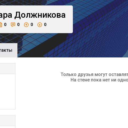
ара
Должникова
0
0
0
0
такты
Только друзья могут оставля
На стене пока нет ни одн