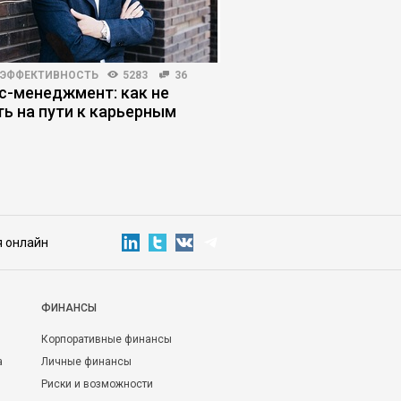
 ЭФФЕКТИВНОСТЬ
5283
36
HR-МЕНЕДЖМЕНТ
3132
с-менеджмент: как не
Когда в увольнении 
ть на пути к карьерным
виноват работодате
м
я онлайн
ФИНАНСЫ
Корпоративные финансы
а
Личные финансы
Риски и возможности