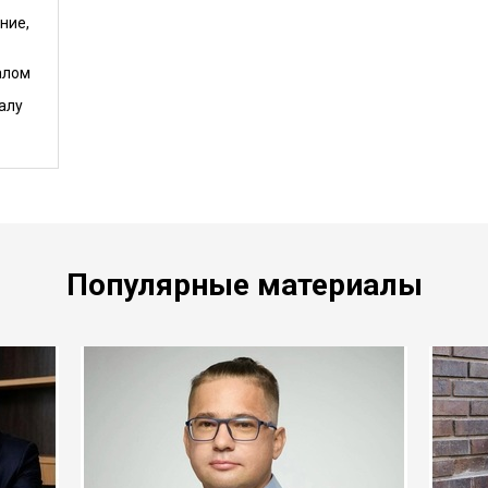
ние,
алом
алу
Популярные материалы