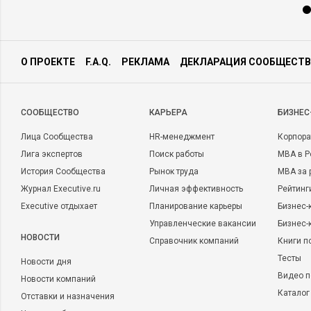
О ПРОЕКТЕ
F.A.Q.
РЕКЛАМА
ДЕКЛАРАЦИЯ СООБЩЕСТВ
CООБЩЕСТВО
КАРЬЕРА
БИЗНЕС
Лица Сообщества
HR-менеджмент
Корпора
Лига экспертов
Поиск работы
MBA в Р
История Сообщества
Рынок труда
MBA за 
Журнал Executive.ru
Личная эффективность
Рейтинг
Executive отдыхает
Планирование карьеры
Бизнес-
Управленческие вакансии
Бизнес-
НОВОСТИ
Справочник компаний
Книги п
Тесты
Новости дня
Видео п
Новости компаний
Каталог
Отставки и назначения