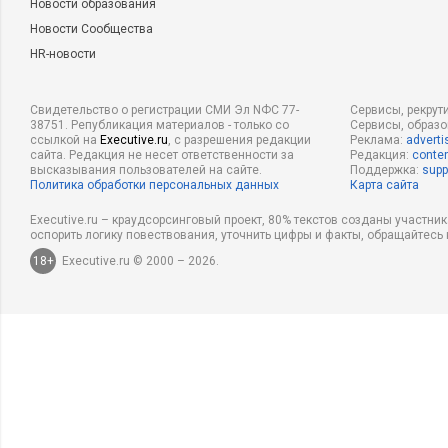
Новости образования
Новости Сообщества
HR-новости
Свидетельство о регистрации СМИ Эл NФС 77-
Сервисы, рекрут
38751. Републикация материалов - только со
Сервисы, образ
ссылкой на
Executive.ru
, с разрешения редакции
Реклама:
adverti
сайта. Редакция не несет ответственности за
Редакция:
conten
высказывания пользователей на сайте.
Поддержка:
supp
Политика обработки персональных данных
Карта сайта
Executive.ru – краудсорсинговый проект, 80% текстов созданы участни
оспорить логику повествования, уточнить цифры и факты, обращайтесь 
18+
Executive.ru © 2000 – 2026.