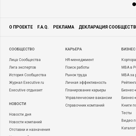
О ПРОЕКТЕ
F.A.Q.
РЕКЛАМА
ДЕКЛАРАЦИЯ СООБЩЕСТВ
CООБЩЕСТВО
КАРЬЕРА
БИЗНЕС
Лица Сообщества
HR-менеджмент
Корпора
Лига экспертов
Поиск работы
MBA в Р
История Сообщества
Рынок труда
MBA за 
Журнал Executive.ru
Личная эффективность
Рейтинг
Executive отдыхает
Планирование карьеры
Бизнес-
Управленческие вакансии
Бизнес-
НОВОСТИ
Справочник компаний
Книги п
Тесты
Новости дня
Видео п
Новости компаний
Каталог
Отставки и назначения