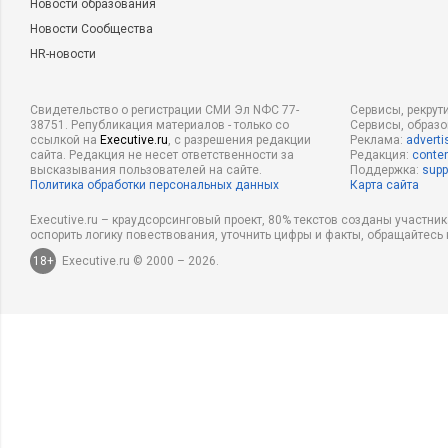
Новости образования
Новости Сообщества
HR-новости
Свидетельство о регистрации СМИ Эл NФС 77-
Сервисы, рекрут
38751. Републикация материалов - только со
Сервисы, образ
ссылкой на
Executive.ru
, с разрешения редакции
Реклама:
adverti
сайта. Редакция не несет ответственности за
Редакция:
conten
высказывания пользователей на сайте.
Поддержка:
supp
Политика обработки персональных данных
Карта сайта
Executive.ru – краудсорсинговый проект, 80% текстов созданы участни
оспорить логику повествования, уточнить цифры и факты, обращайтесь 
18+
Executive.ru © 2000 – 2026.