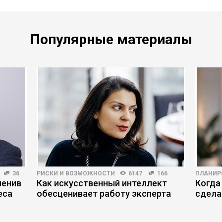
Популярные материалы
36
РИСКИ И ВОЗМОЖНОСТИ
6147
166
ПЛАНИР
менив
Как искусственный интеллект
Когда
еса
обесценивает работу эксперта
сдела