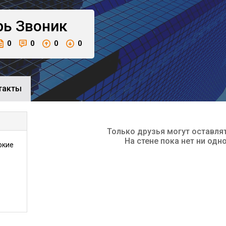
рь
Звоник
0
0
0
0
такты
Только друзья могут оставля
На стене пока нет ни одн
окие