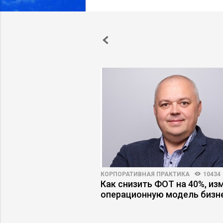
3250
14
КОРПОРАТИВНАЯ ПРАКТИКА
10434
-за которых стартапы
Как снизить ФОТ на 40%, из
инвестиций
операционную модель бизн