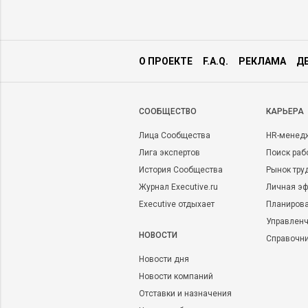
О ПРОЕКТЕ
F.A.Q.
РЕКЛАМА
Д
CООБЩЕСТВО
КАРЬЕРА
Лица Сообщества
HR-менед
Лига экспертов
Поиск раб
История Сообщества
Рынок тру
Журнал Executive.ru
Личная эф
Executive отдыхает
Планирова
Управленч
НОВОСТИ
Справочн
Новости дня
Новости компаний
Отставки и назначения