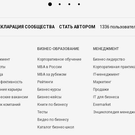
ЕКЛАРАЦИЯ СООБЩЕСТВА
СТАТЬ АВТОРОМ
1336 пользовате
БИЗНЕС-ОБРАЗОВАНИЕ
МЕНЕДЖМЕНТ
жмент
Корпоративное обучение
Бизнес-лидерство
оты
MBA в России
Корпоративная практик
да
MBA за рубежом
IT-менеджмент
фективность
Рейтинги
Маркетинг
ние карьеры
Бизнес-курсы
Продажи
еские вакансии
Бизнес-кейсы
IT для бизнеса
ик компаний
Книги по бизнесу
Exemarket
Тесты
Энциклопедия менедж
Видео по бизнесу
Каталог бизнес-школ