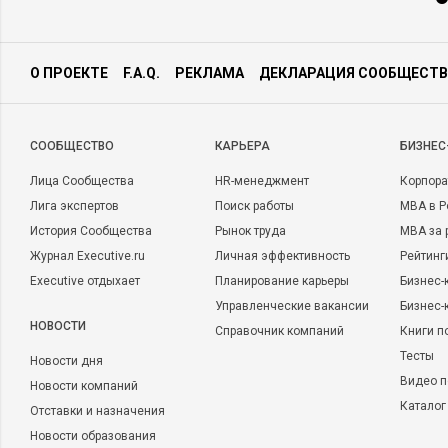
О ПРОЕКТЕ
F.A.Q.
РЕКЛАМА
ДЕКЛАРАЦИЯ СООБЩЕСТВ
CООБЩЕСТВО
КАРЬЕРА
БИЗНЕС
Лица Сообщества
HR-менеджмент
Корпора
Лига экспертов
Поиск работы
MBA в Р
История Сообщества
Рынок труда
MBA за 
Журнал Executive.ru
Личная эффективность
Рейтинг
Executive отдыхает
Планирование карьеры
Бизнес-
Управленческие вакансии
Бизнес-
НОВОСТИ
Справочник компаний
Книги п
Тесты
Новости дня
Видео п
Новости компаний
Каталог
Отставки и назначения
Новости образования