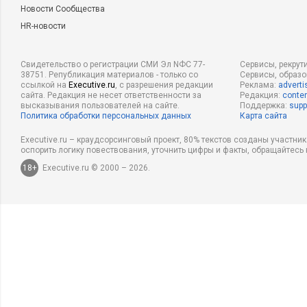
Новости Сообщества
HR-новости
Свидетельство о регистрации СМИ Эл NФС 77-
Сервисы, рекрут
38751. Републикация материалов - только со
Сервисы, образ
ссылкой на
Executive.ru
, с разрешения редакции
Реклама:
adverti
сайта. Редакция не несет ответственности за
Редакция:
conten
высказывания пользователей на сайте.
Поддержка:
supp
Политика обработки персональных данных
Карта сайта
Executive.ru – краудсорсинговый проект, 80% текстов созданы участни
оспорить логику повествования, уточнить цифры и факты, обращайтесь 
18+
Executive.ru © 2000 – 2026.