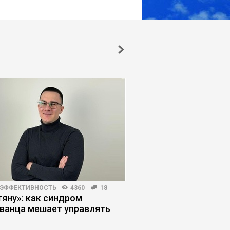
 ЭФФЕКТИВНОСТЬ
4360
18
МАРКЕТИНГ
5042
6
тяну»: как синдром
Как без бюджета по
ванца мешает управлять
публикации в делов