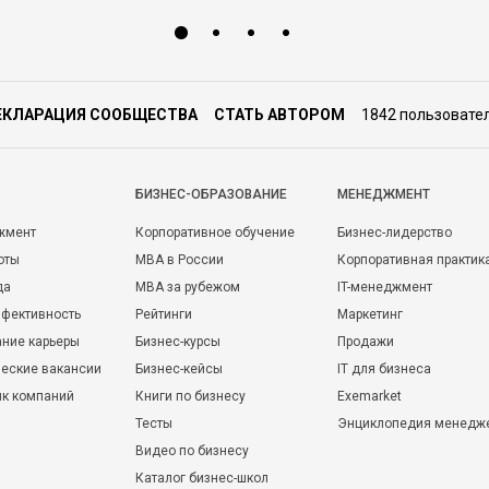
ЕКЛАРАЦИЯ СООБЩЕСТВА
СТАТЬ АВТОРОМ
1842 пользовате
БИЗНЕС-ОБРАЗОВАНИЕ
МЕНЕДЖМЕНТ
жмент
Корпоративное обучение
Бизнес-лидерство
оты
MBA в России
Корпоративная практик
да
MBA за рубежом
IT-менеджмент
фективность
Рейтинги
Маркетинг
ние карьеры
Бизнес-курсы
Продажи
еские вакансии
Бизнес-кейсы
IT для бизнеса
ик компаний
Книги по бизнесу
Exemarket
Тесты
Энциклопедия менедж
Видео по бизнесу
Каталог бизнес-школ