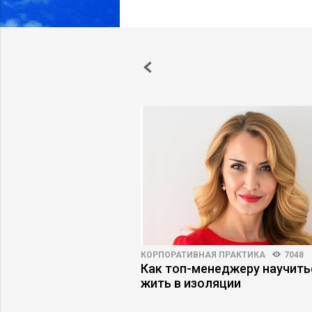
ПРАКТИКА
8670
60
КОРПОРАТИВНАЯ ПРАКТИКА
7048
я гравитация: как
Как топ-менеджеру научить
ят идеи к нулю
жить в изоляции