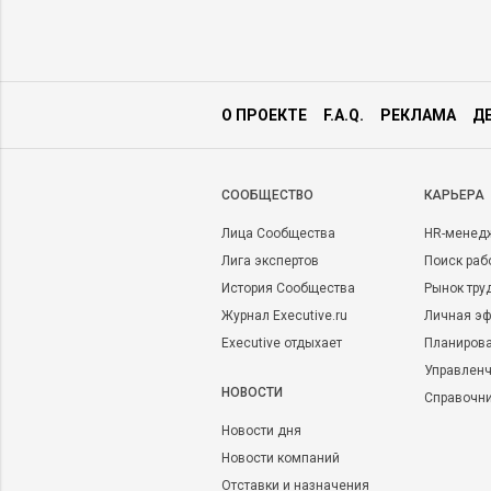
О ПРОЕКТЕ
F.A.Q.
РЕКЛАМА
Д
CООБЩЕСТВО
КАРЬЕРА
Лица Сообщества
HR-менед
Лига экспертов
Поиск раб
История Сообщества
Рынок тру
Журнал Executive.ru
Личная эф
Executive отдыхает
Планирова
Управленч
НОВОСТИ
Справочн
Новости дня
Новости компаний
Отставки и назначения